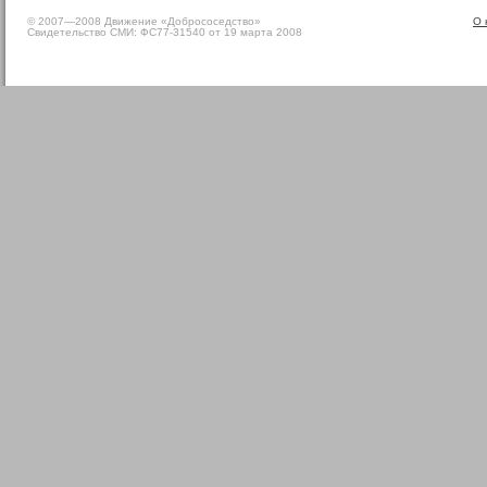
© 2007—2008 Движение «Добрососедство»
О 
Свидетельство СМИ: ФС77-31540 от 19 марта 2008