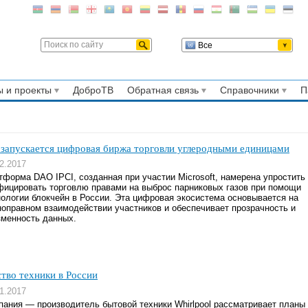
Все
 и проекты
ДоброТВ
Обратная связь
Справочники
П
 запускается цифровая биржа торговли углеродными единицами
2.2017
тформа DAO IPCI, созданная при участии Microsoft, намерена упростить
фицировать торговлю правами на выброс парниковых газов при помощи
нологии блокчейн в России. Эта цифровая экосистема основывается на
ноправном взаимодействии участников и обеспечивает прозрачность и
зменность данных.
ство техники в России
1.2017
пания — производитель бытовой техники Whirlpool рассматривает планы