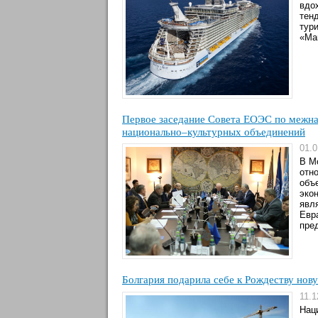
вдо
тен
тур
«Ma
Первое заседание Совета ЕОЭС по межн
национально–культурных объединений
01.0
В М
отн
объ
эко
явл
Евр
пре
Болгария подарила себе к Рождеству но
11.1
Нац