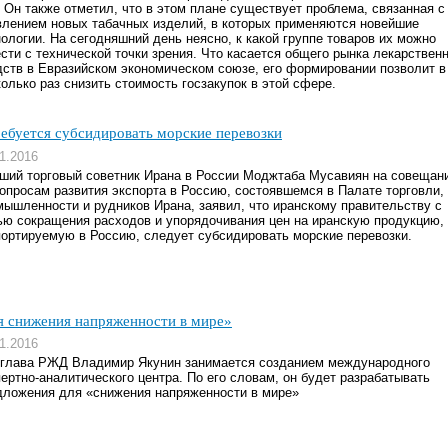
. Он также отметил, что в этом плане существует проблема, связанная с
влением новых табачных изделий, в которых применяются новейшие
нологии. На сегодняшний день неясно, к какой группе товаров их можно
ести с технической точки зрения. Что касается общего рынка лекарствен
дств в Евразийском экономическом союзе, его формировании позволит в
олько раз снизить стоимость госзакупок в этой сфере.
ребуется субсидировать морские перевозки
1.2016
ший торговый советник Ирана в России Моджтаба Мусавиян на совещан
вопросам развития экспорта в Россию, состоявшемся в Палате торговли,
мышленности и рудников Ирана, заявил, что иранскому правительству с
ью сокращения расходов и упорядочивания цен на иранскую продукцию,
портируемую в Россию, следует субсидировать морские перевозки.
я снижения напряженности в мире»
1.2016
-глава РЖД Владимир Якунин занимается созданием международного
пертно-аналитического центра. По его словам, он будет разрабатывать
дложения для «снижения напряженности в мире»