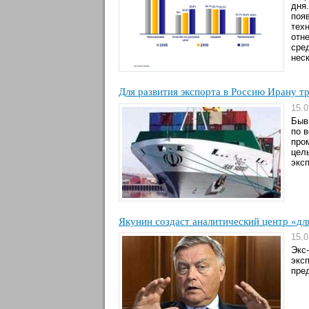
дня
поя
тех
отн
сре
неск
Для развития экспорта в Россию Ирану т
15.0
Быв
по 
про
цел
экс
Якунин создаст аналитический центр «дл
15.0
Экс
экс
пре