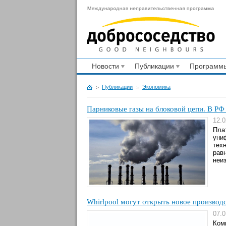
Новости
Публикации
Программы
Публикации
Экономика
Парниковые газы на блоковой цепи. В РФ
12.0
Пла
уни
тех
рав
неи
Whirlpool могут открыть новое производ
07.0
Ком