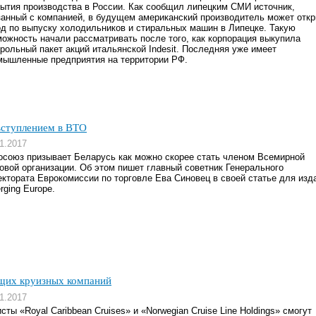
рытия производства в России. Как сообщил липецким СМИ источник,
занный с компанией, в будущем американский производитель может отк
од по выпуску холодильников и стиральных машин в Липецке. Такую
можность начали рассматривать после того, как корпорация выкупила
трольный пакет акций итальянской Indesit. Последняя уже имеет
мышленные предприятия на территории РФ.
 вступлением в ВТО
1.2017
осоюз призывает Беларусь как можно скорее стать членом Всемирной
говой организации. Об этом пишет главный советник Генерального
ектората Еврокомиссии по торговле Ева Синовец в своей статье для изд
ging Europe.
ущих круизных компаний
1.2017
сты «Royal Caribbean Cruises» и «Norwegian Cruise Line Holdings» смогут