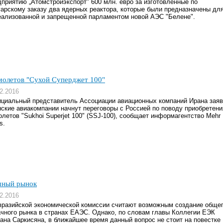
дприятию „Атомстройэкспорт" 600 млн. евро за изготовленные по
гарскому заказу два ядерных реактора, которые были предназначены дл
еализованной и запрещенной парламентом новой АЭС "Белене".
амолетов "Сухой Суперджет 100"
2.2016
циальный представитель Ассоциации авиационных компаний Ирана заяв
нские авиакомпании начнут переговоры с Россией по поводу приобретени
олетов "Sukhoi Superjet 100" (SSJ-100), сообщает информагентство Mehr
s.
чный рынок
2.2016
вразийской экономической комиссии считают возможным создание обще
ачного рынка в странах ЕАЭС. Однако, по словам главы Коллегии ЕЭК
рана Саркисяна, в ближайшее время данный вопрос не стоит на повестке