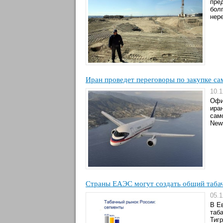
пре
бол
нер
Иран проведет переговоры по закупке с
10.1
Офи
ира
сам
New
Страны ЕАЭС могут создать общий таба
05.1
В Е
таб
Тиг