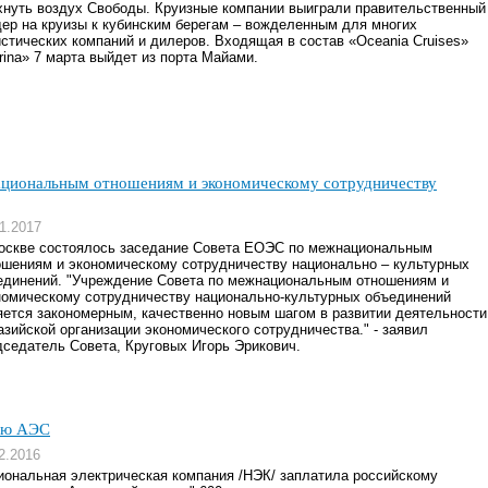
хнуть воздух Свободы. Круизные компании выиграли правительственный
дер на круизы к кубинским берегам – вожделенным для многих
истических компаний и дилеров. Входящая в состав «Oceania Cruises»
rina» 7 марта выйдет из порта Майами.
ациональным отношениям и экономическому сотрудничеству
1.2017
оскве состоялось заседание Совета ЕОЭС по межнациональным
ошениям и экономическому сотрудничеству национально – культурных
единений. "Учреждение Совета по межнациональным отношениям и
номическому сотрудничеству национально-культурных объединений
яется закономерным, качественно новым шагом в развитии деятельности
азийской организации экономического сотрудничества." - заявил
дседатель Совета, Круговых Игорь Эрикович.
вую АЭС
2.2016
иональная электрическая компания /НЭК/ заплатила российскому