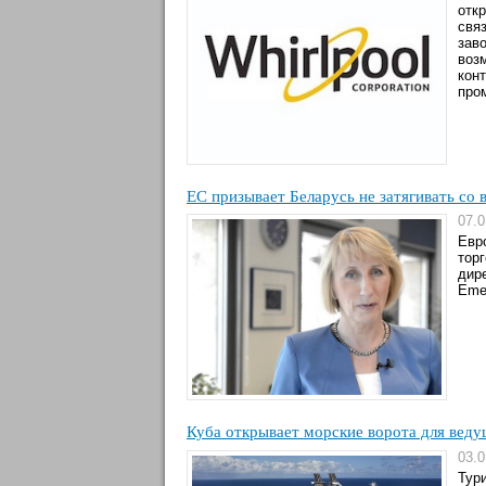
отк
свя
зав
воз
кон
про
ЕС призывает Беларусь не затягивать со
07.0
Евр
тор
дир
Emer
Куба открывает морские ворота для вед
03.0
Тури