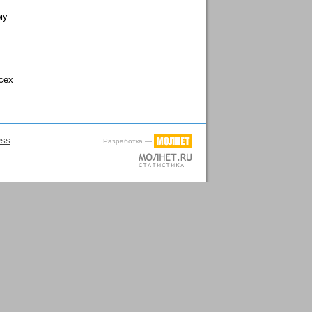
му
сех
Разработка —
RSS