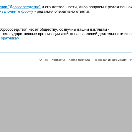
нии "Добрососедство"
и его деятельности, либо вопросы к редакционно
о
заполните форму
- редакция оперативно ответит.
обрососедство" несет обществу, созвучны вашим взглядам -
 негосударственные организации любых направлений деятельности из в
соратникам!
О нас
Контакты
Карта портала
Правовая информация