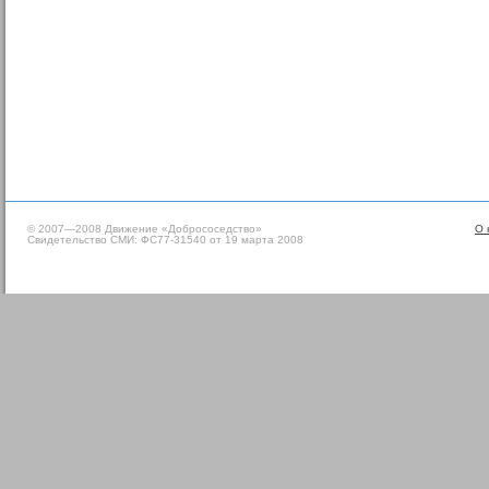
© 2007—2008 Движение «Добрососедство»
О 
Свидетельство СМИ: ФС77-31540 от 19 марта 2008