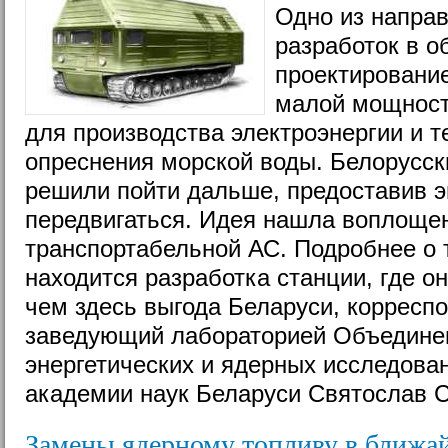
Одно из напра
разработок в о
проектирование
малой мощност
для производства электроэнергии и т
опреснения морской воды. Белорусск
решили пойти дальше, предоставив э
передвигаться. Идея нашла воплощен
транспортабельной АС. Подробнее о т
находится разработка станции, где он
чем здесь выгода Беларуси, корресп
заведующий лабораторией Объединен
энергетических и ядерных исследова
академии наук Беларуси Святослав С
Замены ядерному топливу в ближа