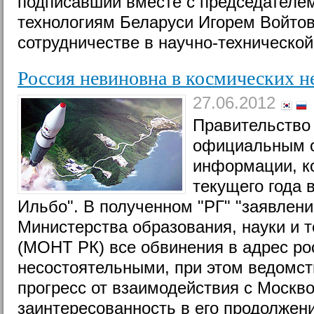
подписавший вместе с председателем
технологиям Беларуси Игорем Войто
сотрудничестве в научно-техническо
Россия невиновна в космических н
27.06.2012
Правительство
официальным 
информации, к
текущего года 
Ильбо". В полученном "РГ" "заявлени
Министерства образования, науки и 
(МОНТ РК) все обвинения в адрес ро
несостоятельными, при этом ведомст
прогресс от взаимодействия с Москво
заинтересованность в его продолжени