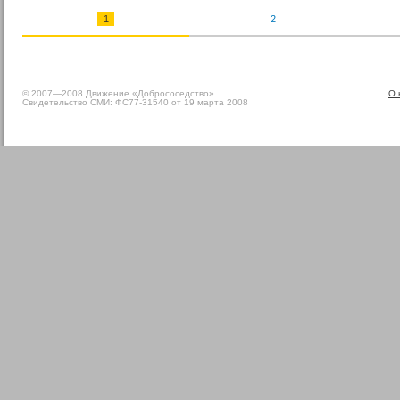
1
2
© 2007—2008 Движение «Добрососедство»
О 
Свидетельство СМИ: ФС77-31540 от 19 марта 2008