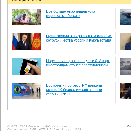
Всё больше европейцев хотят
переехать в Россию
Путин заявил о широких возможностях
сотрудничества России и Кыргызстана
Нарушение правил продажи SIM-карт
иностранцам станет преступлением
Восточный прогресс: РФ направит
свыше 10 бизнес-миссий в новые
страны БРИКС
© 2007—2008 Движение «Добрососедство»
О 
Свидетельство СМИ: ФС77-31540 от 19 марта 2008