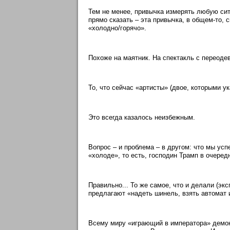
Тем не менее, привычка измерять любую си
прямо сказать – эта привычка, в общем-то, 
«холодно/горячо».
Похоже на маятник. На спектакль с переоде
То, что сейчас «артисты» (двое, которыми у
Это всегда казалось неизбежным.
Вопрос – и проблема – в другом: что мы усп
«холоде», то есть, господин Трамп в очеред
Правильно... То же самое, что и делали (эк
предлагают «надеть шинель, взять автомат 
Всему миру «играющий в императора» демонс