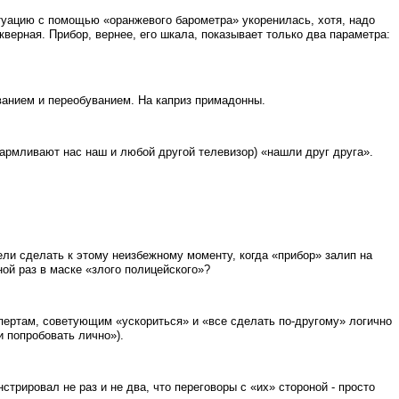
туацию с помощью «оранжевого барометра» укоренилась, хотя, надо
скверная. Прибор, вернее, его шкала, показывает только два параметра:
ванием и переобуванием. На каприз примадонны.
кармливают нас наш и любой другой телевизор) «нашли друг друга».
ели сделать к этому неизбежному моменту, когда «прибор» залип на
ной раз в маске «злого полицейского»?
спертам, советующим «ускориться» и «все сделать по-другому» логично
и попробовать лично»).
трировал не раз и не два, что переговоры с «их» стороной - просто