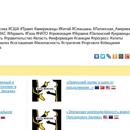
Москва #США #Трамп #американцы #Китай #Сяньшань #Латинская_Америк
АС #Израиль #Газа #НАТО #провокация #Украина #Зеленский #украинцы
ть #правительство #власть #информация #санкции #прогресс #элиты
нализ #соглашения #безопасность #стратегия #торговля #обещания
а
венный и
«Ормузский залив: в шаге от
теллект в
продолжения...»
х Запада»
нальное
«Эпическая неопределённость вокруг
Персидского Залива»