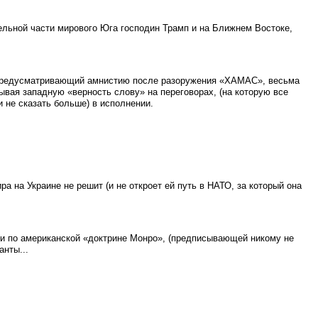
ельной части мирового Юга господин Трамп и на Ближнем Востоке,
, предусматривающий амнистию после разоружения «ХАМАС», весьма
ывая западную «верность слову» на переговорах, (на которую все
 не сказать больше) в исполнении.
а на Украине не решит (и не откроет ей путь в НАТО, за который она
ли по американской «доктрине Монро», (предписывающей никому не
анты...