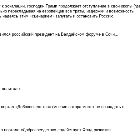
 к эскалации, господин Трамп продолжает отступление в свои окопы (гд
ельно перекладывая на европейцев все траты, издержки и возможность
нь надеясь этим «сценарием» запугать и остановить Россию.
азился российский президент на Валдайском форуме в Сочи...
, политолог
портал «Добрососедство» (мнение автора может не совпадать с
о портала «Добрососедство» содействует Фонд развития