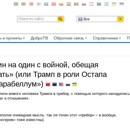
Все
 и проекты
ДоброТВ
Обратная связь
Справочники
П
н на один с войной, обещая
ать» (или Трамп в роли Остапа
парабеллум»)
или живого человека Трампа в прибор, с помощью которого наладились
х и отношениях.
вполне очевидная мысль: так ли точен этот «прибор» – и вообще,
югером» тоже известны).