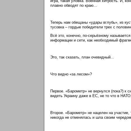
игра, такая уловка. Военная хитрость. И, ко
плавно обводят по краю...
Теперь нам обещаны «удары вглубь», из кус
тусовка – гордые победители трех с половин
Всё это, конечно, по-серьёзному называется
информации и сети, как необходимый фрагм
Это, так сказать, план очевидный...
Что видно «за лесом»?
Первое. «Барометр» не вернулся (пока?) к с
видеть Украину даже в ЕС, не то что в НАТО.
Второе. «Барометр» не нацелен на участие, 
никогда не отменялась и шла своим чередом