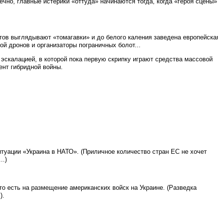
нечно, главные истерики «оттуда» начинаются тогда, когда «героя сцены»
тов выглядывают «томагавки» и до белого каления заведена европейска
ой дронов и организаторы пограничных болот...
 эскалацией, в которой пока первую скрипку играют средства массовой
ент гибридной войны.
итуации «Украина в НАТО». (Приличное количество стран ЕС не хочет
..)
то есть на размещение американских войск на Украине. (Разведка
).