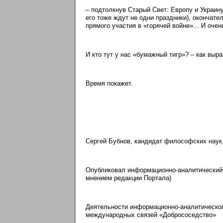
– подтолкнув Старый Свет: Европу и Украину
его тоже ждут не одни праздники), окончат
прямого участия в «горячей войне»... И оче
И кто тут у нас «бумажный тигр»? – как выр
Время покажет.
Сергей Бубнов, кандидат философских наук
Опубликовал информационно-аналитический 
мнением редакции Портала)
Деятельности информационно-аналитическог
международных связей «Добрососедство»