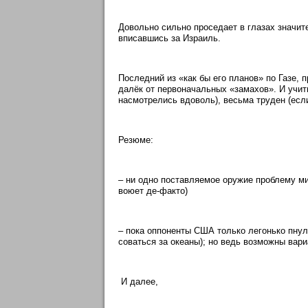
Довольно сильно проседает в глазах значит
вписавшись за Израиль.
Последний из «как бы его планов» по Газе
далёк от первоначальных «замахов». И учит
насмотрелись вдоволь), весьма труден (если
Резюме:
– ни одно поставляемое оружие проблему мир
воюет де-факто)
– пока оппоненты США только легонько пну
соваться за океаны); но ведь возможны вари
И далее,