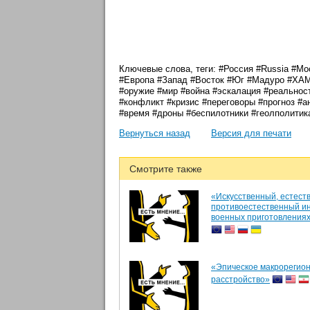
Ключевые слова, теги: #Россия #Russia #
#Европа #Запад #Восток #Юг #Мадуро #ХАМ
#оружие #мир #война #эскалация #реальнос
#конфликт #кризис #переговоры #прогноз #а
#время #дроны #беспилотники #геолполитик
Вернуться назад
Версия для печати
Смотрите также
«Искусственный, естест
противоестественный ин
военных приготовления
«Эпическое макрорегио
расстройство»