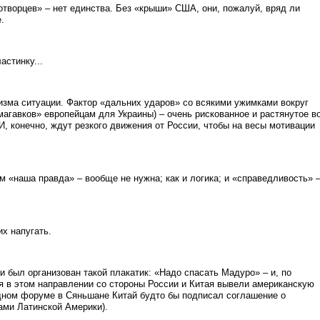
отворцев» – нет единства. Без «крыши» США, они, пожалуй, вряд ли
.
астинку...
изма ситуации. Фактор «дальних ударов» со всякими ужимками вокруг
магавков» европейцам для Украины) – очень рискованное и растянутое в
И, конечно, ждут резкого движения от России, чтобы на весы мотивации
им «наша правда» – вообще не нужна; как и логика; и «справедливость» 
их напугать.
и был организован такой плакатик: «Надо спасать Мадуро» – и, по
я в этом направлении со стороны России и Китая вывели американскую
одном форуме в Сяньшане Китай будто бы подписал соглашение о
ами Латинской Америки).