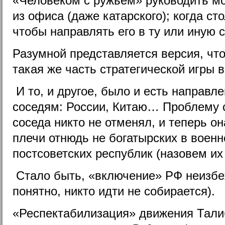
«Человеком с ружьем» руководить мо
из офиса (даже катарского); когда ст
чтобы направлять его в ту или иную с
Разумной представляется версия, чт
такая же часть стратегической игры в
И то, и другое, было и есть направл
соседям: России, Китаю… Проблему
соседа
никто не отменял, и теперь о
плечи отнюдь не богатырских в воен
постсоветских республик (назовем их 
Стало быть, «
включение
» РФ неизбе
понятно, никто идти не собирается).
«Респектабилизация» движения Тал