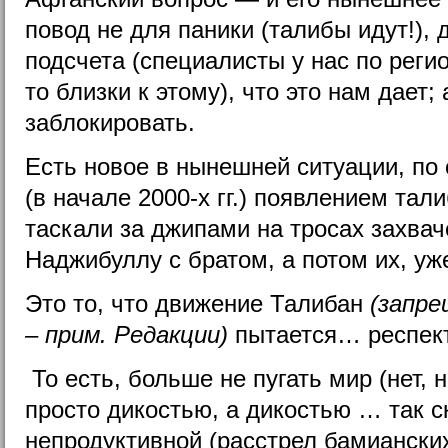
повод не для паники (талибы идут!), 
подсчета (специалисты у нас по реги
то близки к этому), что это нам дает;
заблокировать.
Есть новое в нынешней ситуации, п
(в начале 2000-х гг.) появлением тали
таскали за джипами на тросах захва
Наджибуллу с братом, а потом их, уж
Это то, что движение Талибан
(запре
– прим. Редакции)
пытается… респект
То есть, больше не пугать мир (нет, н
просто дикостью, а дикостью … так ск
непродуктивной (расстрел бамианских