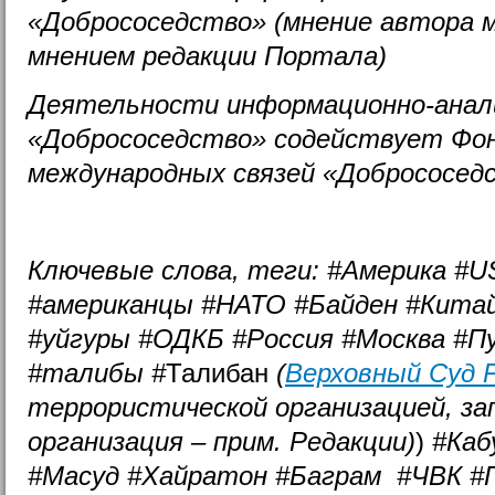
«Добрососедство» (мнение автора 
мнением редакции Портала)
Деятельности информационно-анал
«Добрососедство» содействует Фо
международных связей «Добрососед
Ключевые слова, теги: #Америка 
#американцы #НАТО #Байден #Китай
#уйгуры #ОДКБ #Россия #Москва #П
#талибы #
Талибан
(
Верховный Суд 
террористической организацией,
за
организация – прим. Редакции)
)
#Каб
#Масуд #Хайратон #Баграм #ЧВК #