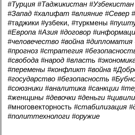
#Турция #Таджикистан #Узбекистан
#Запад #халифат #влияние #Север 
#
таджики
#
узбеки,
#
туркмены
#пушт
#Европа #Азия #договор #информаци
#человечество #война #дипломатия
#прогноз #стратегия #безопасность
#свобода #народ #власть #экономик
#перемены #конфликт #война #Добр
#государство #безопасность #Бубн
#союзники #аналитика #санкции #т
#женщины #девочки #деньги #цивили
#
многовекторность
#стабилизация #
#политтехнологи #оружие