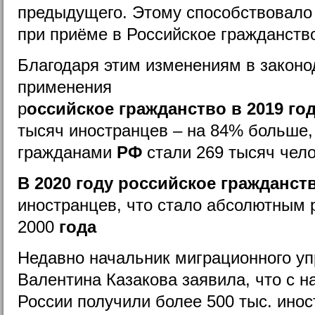
предыдущего. Этому способствовало 
при приёме в Российское гражданств
Благодаря этим изменениям в законод
применения
р
оссийское
гражданство
в
2019
го
тысяч иностранцев – на 84% больше,
гражданами
РФ
стали 269 тысяч чел
В
2020
году
российское
гражданст
иностранцев, что стало абсолютным 
2000
года
Недавно начальник миграционного у
Валентина Казакова заявила, что с н
России получили более 500 тыс. инос