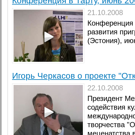
Конференция в Тарту, июнь 20
21.10.2008
Конференция 
развития приг
(Эстония), ию
Игорь Черкасов о проекте "От
22.10.2008
Президент Ме
содействия ку
международно
творчества "О
меценатства 