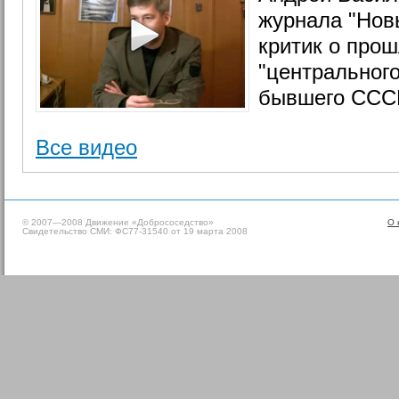
журнала "Нов
критик о про
"центрального
бывшего ССС
Все видео
© 2007—2008 Движение «Добрососедство»
О 
Свидетельство СМИ: ФС77-31540 от 19 марта 2008