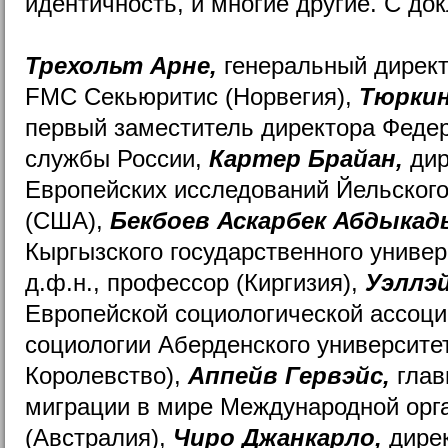
идентичность, и многие другие. С до
Трехольт Арне,
генеральный директ
FMC Секьюритис (Норвегия),
Тюркин
первый заместитель директора Феде
службы России,
Картер Брайан,
дир
Европейских исследований Йельского
(США),
Бекбоев Аскарбек Абдыка
Кыргызского государственного универ
д.ф.н., профессор (Киргизия),
Уэллэй
Европейской социологической ассоц
социологии Аберденского университе
Королевство),
Аппейв Гервэйс,
глав
миграции в мире Международной орг
(Австралия),
Чиро Джанкарло,
дирек