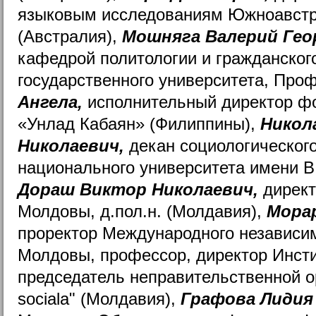
языковым исследованиям Южноавстр
(Австралия),
Мошняга Валерий Гео
кафедрой политологии и гражданског
государственного университета, Про
Ангела,
исполнительный директор ф
«Унлад Кабаян» (Филиппины),
Никол
Николаевич,
декан социологическог
национального университета имени В.
Дораш Виктор Николаевич,
директ
Молдовы, д.пол.н. (Молдавия),
Мора
проректор Международного независим
Молдовы, профессор, директор Инсти
председатель неправительственной о
sociala" (Молдавия),
Графова Лидия