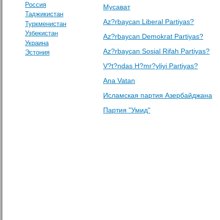
Россия
Мусават
Таджикистан
Az?rbaycan Liberal Partiyas?
Туркменистан
Узбекистан
Az?rbaycan Demokrat Partiyas?
Украина
Az?rbaycan Sosial Rifah Partiyas?
Эстония
V?t?ndas H?mr?yliyi Partiyas?
Ana Vatan
Исламская партия Азербайджана
Партия "Умид"