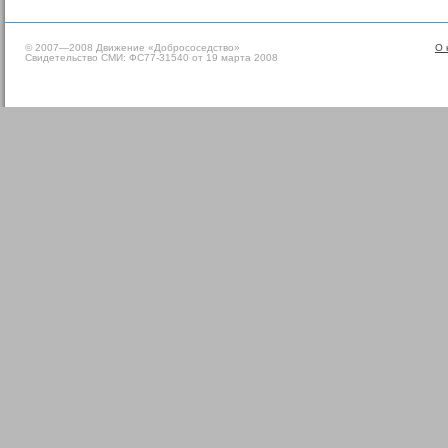
© 2007—2008 Движение «Добрососедство»
О 
Свидетельство СМИ: ФС77-31540 от 19 марта 2008