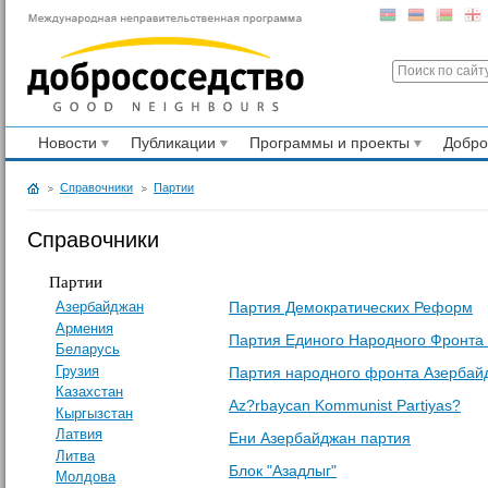
Новости
Публикации
Программы и проекты
Добр
Справочники
Партии
Справочники
Партии
Партия Демократических Реформ
Азербайджан
Армения
Партия Единого Народного Фронта
Беларусь
Грузия
Партия народного фронта Азербай
Казахстан
Az?rbaycan Kommunist Partiyas?
Кыргызстан
Латвия
Ени Азербайджан партия
Литва
Блок "Азадлыг"
Молдова