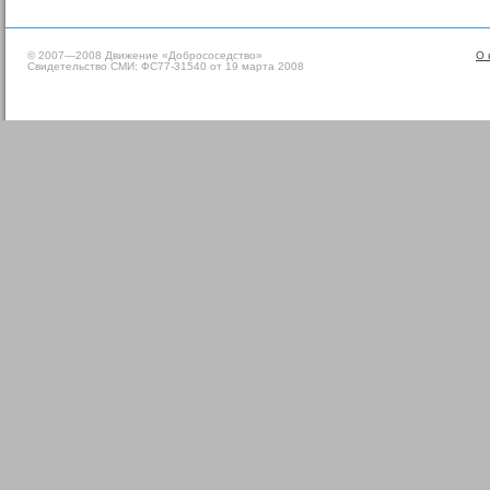
© 2007—2008 Движение «Добрососедство»
О 
Свидетельство СМИ: ФС77-31540 от 19 марта 2008