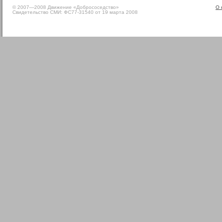
© 2007—2008 Движение «Добрососедство»
О 
Свидетельство СМИ: ФС77-31540 от 19 марта 2008