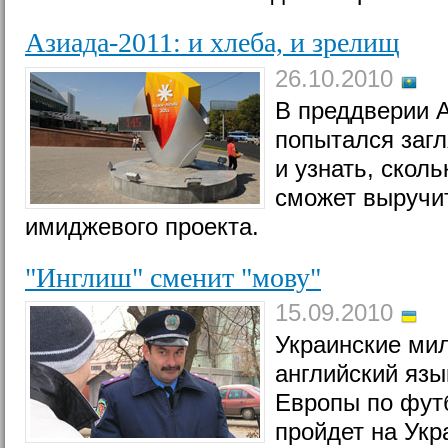
Азиада-2011: и хлеба, и зрелищ
26.10.2010
В преддверии 
попытался загл
и узнать, скол
сможет выручи
имиджевого проекта.
"Инглиш" сменит "мову"
15.09.2010
Украинские ми
английский язы
Европы по футб
пройдет на Укр