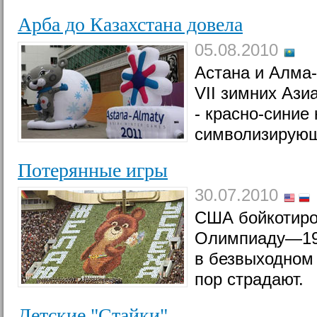
Арба до Казахстана довела
05.08.2010
Астана и Алма-
VII зимних Ази
- красно-синие
символизирующ
Потерянные игры
30.07.2010
США бойкотиро
Олимпиаду—198
в безвыходном 
пор страдают.
Детские "Стайки"