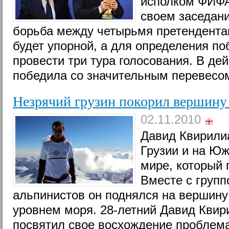
исполком ФИФА
своем заседани
борьба между четырьмя претендента
будет упорной, а для определения по
провести три тура голосования. В де
победила со значительным перевесом
Незрячий грузин покорил вершину
02.11.2010
Давид Квирилиа
Грузии и на Юж
мире, который 
Вместе с груп
альпинистов он поднялся на вершину 
уровнем моря. 28-летний Давид Квир
посвятил свое восхождение проблема