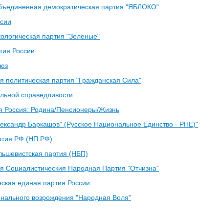
бъединенная демократическая партия "ЯБЛОКО"
ссии
кологическая партия "Зеленые"
тия России
юз
я политическая партия "Гражданская Сила"
льной справедливости
я Россия: Родина/Пенсионеры/Жизнь
ександр Баркашов" (Русское Национальное Единство - РНЕ)"
ртия РФ (НП РФ)
ьшевистская партия (НБП)
я Социалистическия Народная Партия "Отчизна"
ская единая партия России
нального возрождения "Народная Воля"