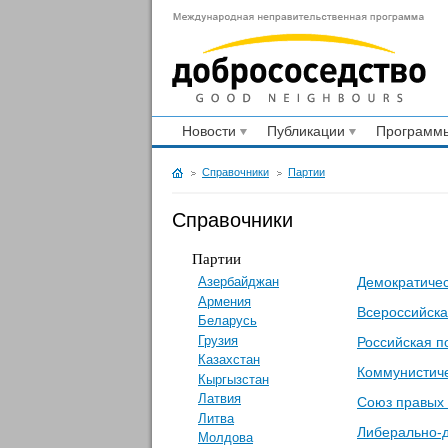
Новости
Публикации
Программы
Справочники
Партии
Справочники
Партии
Демократичес
Азербайджан
Армения
Всероссийска
Беларусь
Грузия
Российская п
Казахстан
Коммунистиче
Кыргызстан
Латвия
Союз правых
Литва
Либерально-д
Молдова