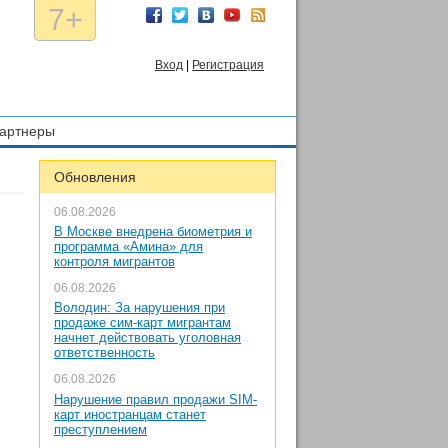
7+
Вход
|
Регистрация
артнеры
Обновления
06.08.2026
В Москве внедрена биометрия и
программа «Амина» для
контроля мигрантов
06.08.2026
Володин: За нарушения при
продаже сим-карт мигрантам
начнет действовать уголовная
ответственность
06.08.2026
Нарушение правил продажи SIM-
карт иностранцам станет
преступлением