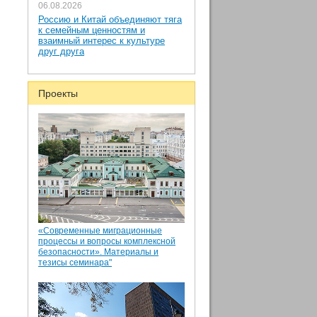
06.08.2026
Россию и Китай объединяют тяга
к семейным ценностям и
взаимный интерес к культуре
друг друга
Проекты
«Современные миграционные
процессы и вопросы комплексной
безопасности». Материалы и
тезисы семинара"