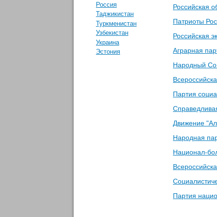
Россия
Российская о
Таджикистан
Патриоты Ро
Туркменистан
Узбекистан
Российская э
Украина
Аграрная пар
Эстония
Народный Со
Всероссийска
Партия социа
Справедлива
Движение "Ал
Народная па
Национал-бол
Всероссийска
Социалистиче
Партия нацио