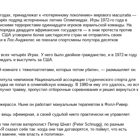
х годах, принадлежат к «потерянному поколению» мирового масштаба —
тырёх подряд испорченных летних Олимпиадах. Игры 1972-го года в
скими террористами одиннадцати игроков израильской команды. На
 порядка двадцати африканских государств — в знак протеста против
. США уговорили более шестидесяти стран не отправлять своих
 и в Лос-Анджелес не поехали спортсмены полутора десятков
всех четырёх Играх. У него было двойное гражданство, и в 1972-м году
дождать и выступить за США.
й комнате с тяжелоатлетами, которых потом убили», — размышляет он.
я титула чемпионов Национальной ассоциации студенческого спорта для
едва не попал в олимпийскую команду. В 1980-м ему это удалось, но вс
олучил травму, пропустил отборочные соревнования и решил вернуться к
жерасси. Ныне он работает мануальным терапевтом в Фолл-Ривер.
 вещь эфемерная, а своей судьбой никто практически не управляет.
тем летом ватерполист Питер Шнагг (Peter Schnugg), по разным
сказал себе так: когда они там договорятся, то поймут, что есть
 важнее, чем власть и политика».