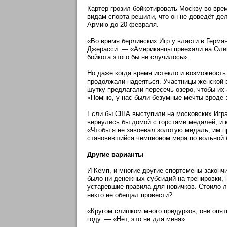
Картер грозил бойкотировать Москву во вре
видам спорта решили, что он не доведёт де
Армию до 20 февраля.
«Во время берлинских Игр у власти в Герма
Джерасси. — «Американцы приехали на Олим
бойкота этого бы не случилось».
Но даже когда время истекло и возможност
продолжали надеяться. Участницы женской в
шутку предлагали пересечь озеро, чтобы их 
«Помню, у нас были безумные мечты вроде 
Если бы США выступили на московских Играх
вернулись бы домой с горстями медалей, и 
«Чтобы я не завоевал золотую медаль, им 
становившийся чемпионом мира по вольной б
Другие варианты
И Кемп, и многие другие спортсмены законч
было ни денежных субсидий на тренировки, 
устаревшие правила для новичков. Стоило л
никто не обещал провести?
«Кругом слишком много придурков, они опят
году. — «Нет, это не для меня».