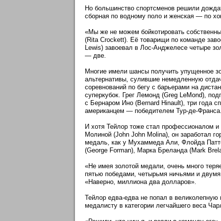
Но большинство спортсменов решили дождать
сборная по водному поло и женская — по хо
«Мы же не можем бойкотировать собственные
(Rita Crockett). Её товарищи по команде зав
Lewis) завоевал в Лос-Анджелесе четыре зол
— две.
Многие имели шансы получить упущенное зо
альтернативы, сулившие немедленную отдачу
соревнований по бегу с барьерами на диста
суперкубок. Грег Лемонд (Greg LeMond), по
с Бернаром Ино (Bernard Hinault), три года 
американцем — победителем Тур-де-Франса
И хотя Тейлор тоже стал профессионалом и 
Молиной (John John Molina), он заработал 
медаль, как у Мухаммеда Али, Флойда Паттер
(George Forman), Марка Бреланда (Mark Brela
«Не имея золотой медали, очень много теря
пятью победами, четырьмя ничьями и двумя
«Наверно, миллиона два долларов».
Тейлор едва-едва не попал в великолепную 
медалисту в категории легчайшего веса Чар