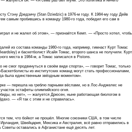
, — жалуется он. — «Я семь раз бил Муни. Это политика и ничего
у Стэну Дзедзичу (Stan Dziedzic) в 1976-м году. К 1984-му году Дейв
 тем самым пробившись в команду 1980-го года, победил его сам в
оиграл и не жалел об этом», — признаётся Кемп. — «Просто хотел, чтоб
алей из состава команды 1980-го года, например, гимнаст Курт Томас
Beardsley) и баскетболист Исайя Томас, второго шанса не получили. Курт
ого места в 1984-м, а Томас записался в Pistons.
о не смог продвинуться в своём виде спорта», — говорит Томас, только
«Баскетболисты из институтских команд могут стать профессионалами,
ада была единственным звёздным моментом».
рке — перешла на греблю парными вёслами, но в Лос-Анджелес не
 участок эстафеты олимпийского огня.
обиды, но нет», — жалуется Дрюсен, ныне работающая биологом в
дахо. — «Я так с этим и не справилась».
тся тем, что бойкот не прошёл. Многие союзники США, в том числе
 Ирландия, Швейцария, Мексика и Австралия, всё равно отправились в
А Советы оставались в Афганистане ещё десять лет.