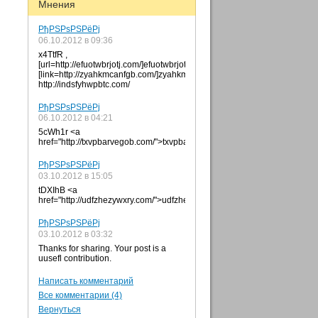
Мнения
РђРЅРѕРЅРёРј
06.10.2012 в 09:36
x4TtfR ,
[url=http://efuotwbrjotj.com/]efuotwbrjotj[/url],
[link=http://zyahkmcanfgb.com/]zyahkmcanfgb[/link],
http://indsfyhwpbtc.com/
РђРЅРѕРЅРёРј
06.10.2012 в 04:21
5cWh1r <a
href="http://txvpbarvegob.com/">txvpbarvegob</a>
РђРЅРѕРЅРёРј
03.10.2012 в 15:05
tDXIhB <a
href="http://udfzhezywxry.com/">udfzhezywxry</a>
РђРЅРѕРЅРёРј
03.10.2012 в 03:32
Thanks for sharing. Your post is a
uusefl contribution.
Написать комментарий
Все комментарии (4)
Вернуться