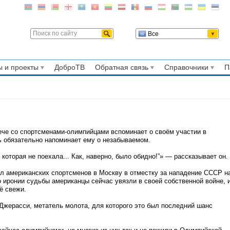
Все
 и проекты
ДоброТВ
Обратная связь
Справочники
П
ече со спортсменами-олимпийцами вспоминает о своём участии в
ь обязательно напоминает ему о незабываемом.
 которая не поехала... Как, наверно, было обидно!”» — рассказывает он.
л американских спортсменов в Москву в отместку за нападение СССР н
 иронии судьбы американцы сейчас увязли в своей собственной войне, 
ё свежи.
 Джерасси, метатель молота, для которого это был последний шанс