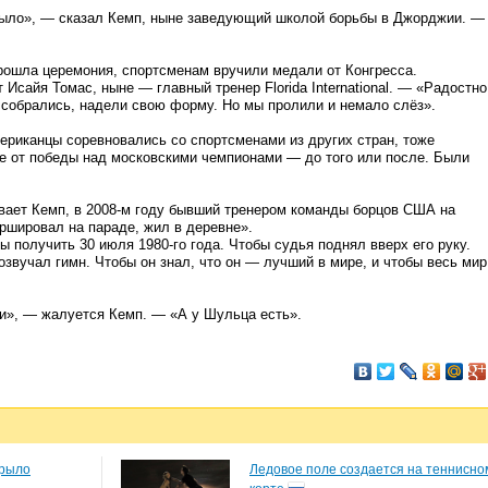
 было», — сказал Кемп, ныне заведующий школой борьбы в Джорджии. —
ошла церемония, спортсменам вручили медали от Конгресса.
 Исайя Томас, ныне — главный тренер Florida International. — «Радостно
ы собрались, надели свою форму. Но мы пролили и немало слёз».
ериканцы соревновались со спортсменами из других стран, тоже
е от победы над московскими чемпионами — до того или после. Были
ает Кемп, в 2008-м году бывший тренером команды борцов США на
ршировал на параде, жил в деревне».
 бы получить 30 июля 1980-го года. Чтобы судья поднял вверх его руку.
озвучал гимн. Чтобы он знал, что он — лучший в мире, и чтобы весь мир
ли», — жалуется Кемп. — «А у Шульца есть».
крыло
Ледовое поле создается на теннисно