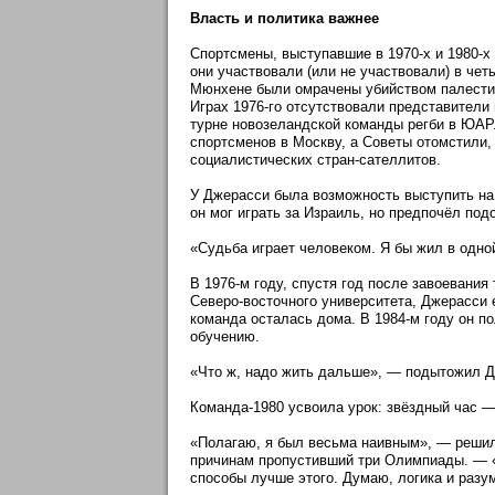
Власть и политика важнее
Спортсмены, выступавшие в 1970-х и 1980-
они участвовали (или не участвовали) в че
Мюнхене были омрачены убийством палестин
Играх 1976-го отсутствовали представители
турне новозеландской команды регби в ЮАР
спортсменов в Москву, а Советы отомстили,
социалистических стран-сателлитов.
У Джерасси была возможность выступить на 
он мог играть за Израиль, но предпочёл по
«Судьба играет человеком. Я бы жил в одно
В 1976-м году, спустя год после завоевани
Северо-восточного университета, Джерасси 
команда осталась дома. В 1984-м году он п
обучению.
«Что ж, надо жить дальше», — подытожил Д
Команда-1980 усвоила урок: звёздный час —
«Полагаю, я был весьма наивным», — решил 
причинам пропустивший три Олимпиады. — «Я 
способы лучше этого. Думаю, логика и разум