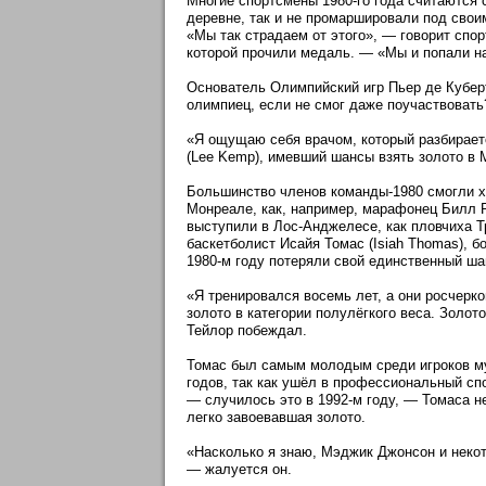
Многие спортсмены 1980-го года считаются 
деревне, так и не промаршировали под своим
«Мы так страдаем от этого», — говорит спор
которой прочили медаль. — «Мы и попали на
Основатель Олимпийский игр Пьер де Куберт
олимпиец, если не смог даже поучаствовать
«Я ощущаю себя врачом, который разбирает
(Lee Kemp), имевший шансы взять золото в 
Большинство членов команды-1980 смогли хо
Монреале, как, например, марафонец Билл Ро
выступили в Лос-Анджелесе, как пловчиха Тр
баскетболист Исайя Томас (Isiah Thomas), б
1980-м году потеряли свой единственный ша
«Я тренировался восемь лет, а они росчерк
золото в категории полулёгкого веса. Золото
Тейлор побеждал.
Томас был самым молодым среди игроков муж
годов, так как ушёл в профессиональный сп
— случилось это в 1992-м году, — Томаса не
легко завоевавшая золото.
«Насколько я знаю, Мэджик Джонсон и некот
— жалуется он.