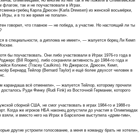
сейчас олимпийцами, но многие из них так и не пожили в Олимпийской
 флагом, так и не поучаствовали в Играх.
тсменка-гребец Карла Дрюсен (Karla Drewsen) из женской восьмёрки,
 Игры, и в то же время не попали».
ен говорил, что главное — не победа, а участие. Но настоящий ли ты
?
ся в специальности, а диплома не имеет», — жалуется борец Ли Кемп
Москве.
тя бы поучаствовать. Они либо участвовали в Играх 1976-го года в
джерс (Bill Rogers), либо сохраняли активность до 1984-го года и
ейси Колкинс (Tracey Caulkins). Но Джерасси, Дрюсен, Кемп,
оксёр Бернард Тейлор (Bernard Taylor) и ещё более двухсот человек в
нс.
ом карандаша всё отменили», — жалуется Тейлор, которому прочили
 досталось Руди Финку (Rudi Fink) из Восточной Германии, которого
ской сборной США, не смог участвовать в играх 1984-го и 1988-го
орт. Когда же игроков НБА наконец допустили до участия в Олимпиадах
 взяли, и вместо него на Играх в Барселоне выступила «дрим-тим»,
орые другие устроили голосование, а меня в команду брать не хотели»,