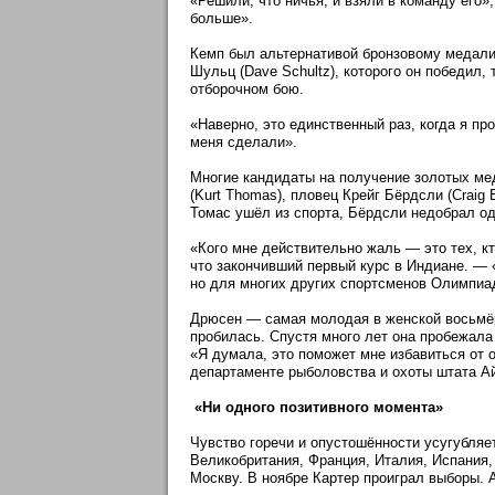
«Решили, что ничья, и взяли в команду его»
больше».
Кемп был альтернативой бронзовому медалист
Шульц (Dave Schultz), которого он победил,
отборочном бою.
«Наверно, это единственный раз, когда я пр
меня сделали».
Многие кандидаты на получение золотых мед
(Kurt Thomas), пловец Крейг Бёрдсли (Craig 
Томас ушёл из спорта, Бёрдсли недобрал одн
«Кого мне действительно жаль — это тех, кт
что закончивший первый курс в Индиане. — 
но для многих других спортсменов Олимпи
Дрюсен — самая молодая в женской восьмё
пробилась. Спустя много лет она пробежала
«Я думала, это поможет мне избавиться от 
департаменте рыболовства и охоты штата Ай
«Ни одного позитивного момента»
Чувство горечи и опустошённости усугубляе
Великобритания, Франция, Италия, Испания,
Москву. В ноябре Картер проиграл выборы. 