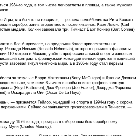
ся 1984-го года, в том числе легкоатлеты и пловцы, а также мужская
ккею.
 Игры, кто бы что ни говорил», — решила волейболистка Рита Крокетт
оевали серебро, заняв второе место после китаянок. Карл Льюис (Carl
отые медали. Колкин завоевала три. Гимнаст Барт Коннер (Bart Conner)
лото в Лос-Анджелесе, но предпочли более привлекательные
. Реналдо Неемия (Renaldo Nehemiah), которого прочили в фавориты
нции 110 метров в Москве, ушёл в профессиональный спорт и завоевал
дписавший контракт с французской командой велосипедистов и ездивший
спустя завоевал титул чемпиона мира, а в 1986-м году стал первым
.
бился за титулы с Барри Макгиганом (Barry McGuigan) и Джоном Джоном
гораздо меньше, чем если бы имел в своём списке трофеев золотую
сона (Floyd Patterson), Джо Фрезера (Joe Frazier), Джорджа Формана
nd) и Оскара де ла Ойя (Oscar De La Hoya).
ешь», — признаётся Тейлор, ушедший из спорта в 1994-м году с сорока
 поражениями. Сейчас он занимается грузоперевозками в Теннесси. —
команду 1976-го года, проиграв в отборочном бою серебряному
льзу Муни (Charles Mooney).