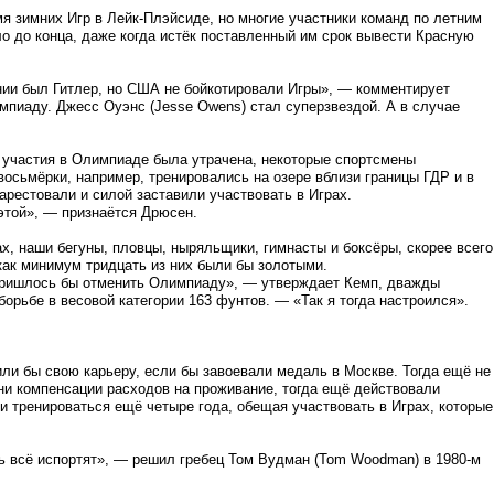
мя зимних Игр в Лейк-Плэйсиде, но многие участники команд по летним
ло до конца, даже когда истёк поставленный им срок вывести Красную
нии был Гитлер, но США не бойкотировали Игры», — комментирует
пиаду. Джесс Оуэнс (Jesse Owens) стал суперзвездой. А в случае
ь участия в Олимпиаде была утрачена, некоторые спортсмены
осьмёрки, например, тренировались на озере вблизи границы ГДР и в
арестовали и силой заставили участвовать в Играх.
этой», — признаётся Дрюсен.
, наши бегуны, пловцы, ныряльщики, гимнасты и боксёры, скорее всего
как минимум тридцать из них были бы золотыми.
пришлось бы отменить Олимпиаду», — утверждает Кемп, дважды
орьбе в весовой категории 163 фунтов. — «Так я тогда настроился».
или бы свою карьеру, если бы завоевали медаль в Москве. Тогда ещё не
ни компенсации расходов на проживание, тогда ещё действовали
и тренироваться ещё четыре года, обещая участвовать в Играх, которые
ь всё испортят», — решил гребец Том Вудман (Tom Woodman) в 1980-м