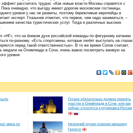
эффект рассчитать трудно. «Как новые власти Москвы справятся с
 Пока очевидно, что выгоду имеют дорогие московские гостиницы,
еднего уровня у нас не развиты, поэтому бережливые европейцы в
итает эксперт. Глазычев отметил, что первое, чем надо заниматься, –
ышением качества туристических услуг. Тогда и различных высоких
.
л «НГ», что на боевом духе российской команды по фигурному катанию
ться по-разному. «Есть спортсмены, которые любят выступать на глазах
 теряется перед такой ответственностью». В то же время Сопов считает,
ть медали на Олимпиаде в Сочи, очень важно посмотреть вживую на
ого уровня.
крыло
Грузия обязательно должна принять
участие в Олимпиаде в Сочи, или как
сейчас относятся к грузинам в России
нат мира по
Незрячий грузин покорил вершину
Гергети