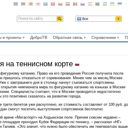
Все
 и проекты
ДоброТВ
Обратная связь
Справочники
П
я на теннисном корте
 фигурному катанию. Право на его проведение Россия получила после
нии пришлось отказаться от соревнования. Менее чем за месяц Москве
же с завтрашнего дня в столицу начнут съезжаться спортсмены.
 открытия чемпионата мира по фигурному катанию на коньках в Москве
онии. Специалисты считают, что в Москве проводится недостаточно
 это позитивно сказалось на развитии города.
е трети билетов уже раскуплено, их стоимость составляет от 100 руб. д
аждан смогут посетить выступления спортсменов бесплатно.
ой арене «Мегаспорт» на Ходынском поле. Причем совсем недавно –
же площадке проходил Кубок Федерации по теннису, – рассказал «НГ»
 Галиев. «Это значит, что нужно было обеспечить им температуру выше