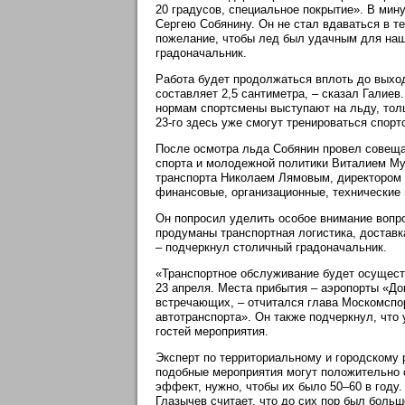
20 градусов, специальное покрытие». В мин
Сергею Собянину. Он не стал вдаваться в т
пожелание, чтобы лед был удачным для наши
градоначальник.
Работа будет продолжаться вплоть до выход
составляет 2,5 сантиметра, – сказал Галиев
нормам спортсмены выступают на льду, толщи
23-го здесь уже смогут тренироваться спорт
После осмотра льда Собянин провел совеща
спорта и молодежной политики Виталием Му
транспорта Николаем Лямовым, директором 
финансовые, организационные, технические 
Он попросил уделить особое внимание вопр
продуманы транспортная логистика, доставк
– подчеркнул столичный градоначальник.
«Транспортное обслуживание будет осущест
23 апреля. Места прибытия – аэропорты «Д
встречающих, – отчитался глава Москомспор
автотранспорта». Он также подчеркнул, чт
гостей мероприятия.
Эксперт по территориальному и городскому
подобные мероприятия могут положительно 
эффект, нужно, чтобы их было 50–60 в году
Глазычев считает, что до сих пор был боль