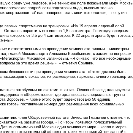
увшую среду уже ледовое, а не теннисное поле показывали мэру Москв
ехнологические подробности подготовки льда, выразил только
х спортсменов. «У вас, наверное, есть свои технологии», – пошутил
а первых спортсменов на тренировки. «На 19 апреля ледовый слой
. – Осталось нарастить его еще на 1,5 сантиметра. По международным
на которого от 3,5 до 4 сантиметров. К 22 апреля арена будет готова, 
смены».
ние с ответственными за проведение чемпионата лицами – министром
тко, главой Москомспорта Алексеем Воробьевым, с замом по вопросам
«Мегаспорта» Михаилом Загайновым. «Я считаю, что все необходимые
вопросы за это время решены», – отметил Собянин.
осам безопасности при проведении чемпионата. «Также должны быть
а пассажиров с вокзалов, их размещение, парковка личного транспорта»
вляться автобусами по системе «шаттл». Основной заезд планируется
омодедово» и «Шереметьево», где организованы специальные группы
та Воробьев. – Кроме этого будет задействовано 50 единиц
о уже готовы гостиничные номера для размещения всех официальных
 развитию, член Общественной палаты Вячеслав Глазычев отметил, что
сказаться на развитии города. «Но чтобы появился положительный
. Для многомиллионной Москвы один чемпионат мира – капля в море».
ше заметен отрицательный эффект от таких мероприятий, связанный с