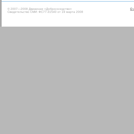
© 2007—2008 Движение «Добрососедство»
О 
Свидетельство СМИ: ФС77-31540 от 19 марта 2008