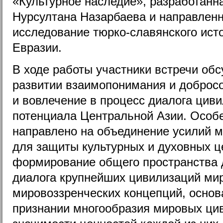
«Культурное наследие», разработанн
Нурсултана Назарбаева и направленн
исследование тюрко-славянского ист
Евразии.
В ходе работы участники встречи об
развитии взаимопонимания и доброс
и вовлечение в процесс диалога цив
потенциала Центральной Азии. Особ
направлено на объединение усилий 
для защиты культурных и духовных ц
формирование общего пространства 
диалога крупнейших цивилизаций мир
мировоззренческих концепций, осно
признании многообразия мировых цив