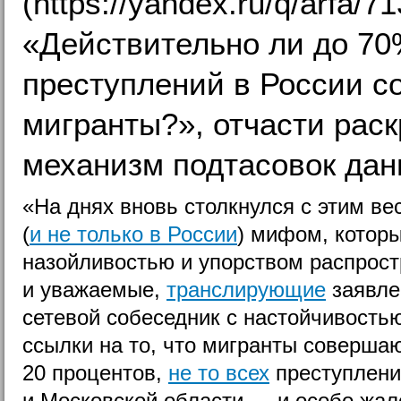
(https://yandex.ru/q/arfa/7
«Действительно ли до 70
преступлений в России 
мигранты?», отчасти ра
механизм подтасовок дан
«На днях вновь столкнулся с этим в
(
и не только в России
) мифом, котор
назойливостью и упорством распрост
и уважаемые,
транслирующие
заявле
сетевой собеседник с настойчивость
ссылки на то, что мигранты соверша
20 процентов,
не то всех
преступлений
и Московской области — и особо жал