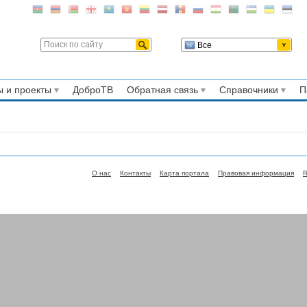
Все
 и проекты
ДоброТВ
Обратная связь
Справочники
П
О нас
Контакты
Карта портала
Правовая информация