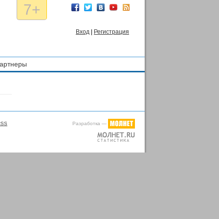
7+
Вход
|
Регистрация
артнеры
Разработка —
RSS