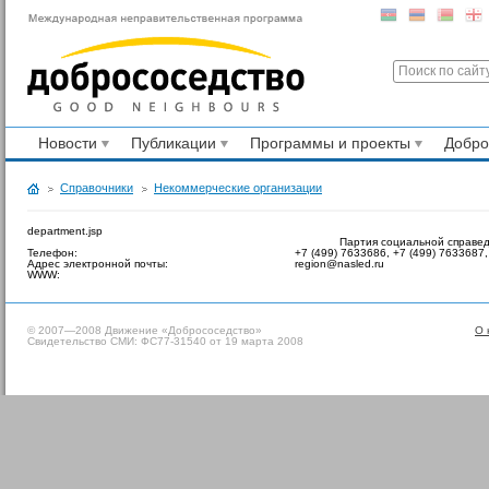
Новости
Публикации
Программы и проекты
Добр
Справочники
Некоммерческие организации
department.jsp
Партия социальной справе
Телефон:
+7 (499) 7633686, +7 (499) 7633687,
Адрес электронной почты:
region@nasled.ru
WWW:
© 2007—2008 Движение «Добрососедство»
О 
Свидетельство СМИ: ФС77-31540 от 19 марта 2008