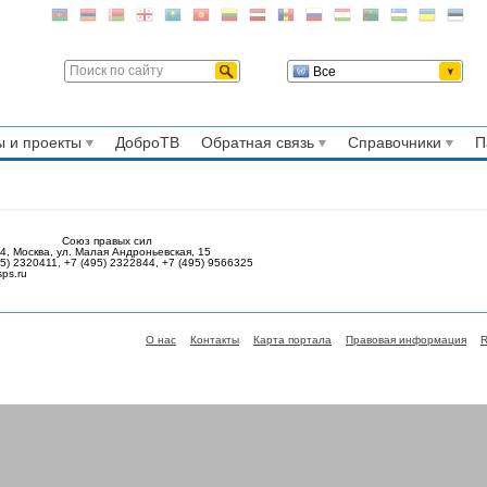
Все
 и проекты
ДоброТВ
Обратная связь
Справочники
П
Союз правых сил
4, Москва, ул. Малая Андроньевская, 15
95) 2320411, +7 (495) 2322844, +7 (495) 9566325
ps.ru
О нас
Контакты
Карта портала
Правовая информация