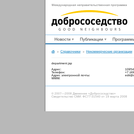
Новости
Публикации
Программы
Справочники
Некоммерческие организации
department.jsp
Адрес:
10954
Телефон:
+7 (4
Адрес электронной почты:
edit@s
WWW:
© 2007—2008 Движение «Добрососедство»
Свидетельство СМИ: ФС77-31540 от 19 марта 2008