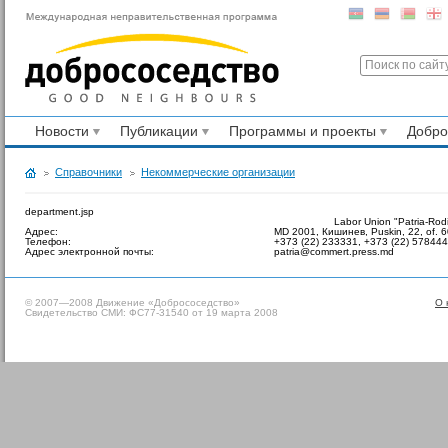
Новости
Публикации
Программы и проекты
Добр
Справочники
Некоммерческие организации
department.jsp
Labor Union "Patria-Rod
Адрес:
MD 2001, Кишинев, Puskin, 22, of. 
Телефон:
+373 (22) 233331, +373 (22) 578444
Адрес электронной почты:
patria@commert.press.md
© 2007—2008 Движение «Добрососедство»
О 
Свидетельство СМИ: ФС77-31540 от 19 марта 2008