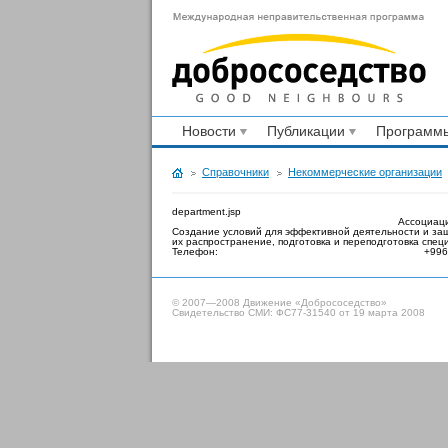
Новости
Публикации
Программы
Справочники
Некоммерческие организации
department.jsp
Ассоциаци
Создание условий для эффективной деятельности и защ
их распространение, подготовка и переподготовка спе
Телефон:
+996
© 2007—2008 Движение «Добрососедство»
Свидетельство СМИ: ФС77-31540 от 19 марта 2008