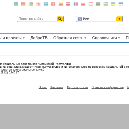
Все
 и проекты
ДоброТВ
Обратная связь
Справочники
П
я социальных работников Кыргызской Республики
иты социальных работников, выпуск видео и киноматериалов по вопросам социальной раб
циалистов для социальных служб
 (312) 624517
О нас
Контакты
Карта портала
Правовая информация