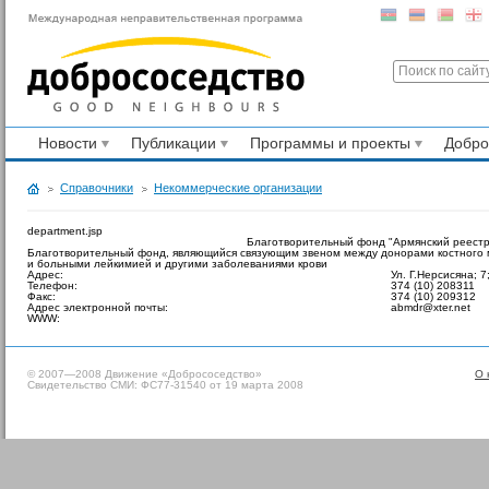
Новости
Публикации
Программы и проекты
Добр
Справочники
Некоммерческие организации
department.jsp
Благотворительный фонд "Армянский реестр 
Благотворительный фонд, являющийся связующим звеном между донорами костного мо
и больными лейкимией и другими заболеваниями крови
Адрес:
Ул. Г.Нерсисяна; 7
Телефон:
374 (10) 208311
Факс:
374 (10) 209312
Адрес электронной почты:
abmdr@xter.net
WWW:
© 2007—2008 Движение «Добрососедство»
О 
Свидетельство СМИ: ФС77-31540 от 19 марта 2008