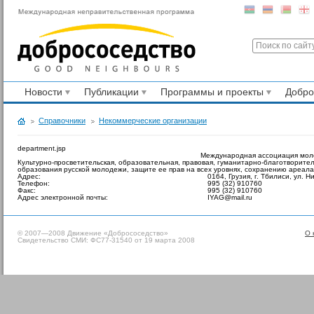
Новости
Публикации
Программы и проекты
Добр
Справочники
Некоммерческие организации
department.jsp
Международная ассоциация мол
Культурно-просветительская, образовательная, правовая, гуманитарно-благотворите
образования русской молодежи, защите ее прав на всех уровнях, сохранению ареала
Адрес:
0164, Грузия, г. Тбилиси, ул. 
Телефон:
995 (32) 910760
Факс:
995 (32) 910760
Адрес электронной почты:
IYAG@mail.ru
© 2007—2008 Движение «Добрососедство»
О 
Свидетельство СМИ: ФС77-31540 от 19 марта 2008