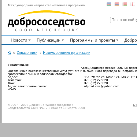
Новости
Публикации
Программы и проекты
Добр
Справочники
Некоммерческие организации
department.jsp
Ассоциация профессиональных пере
Обеспечение высококачественных услуг устного и письменного перевода в Республи
профессиональных и этических стандартах
Адрес:
"Bd. ?tefan cel Mare 124; MD-2012; 
Телефон:
373 (22) 275320
Факс:
373 (22) 275320
Адрес электронной почты:
atpmoldova@yahoo.com
WWW:
© 2007—2008 Движение «Добрососедство»
О 
Свидетельство СМИ: ФС77-31540 от 19 марта 2008