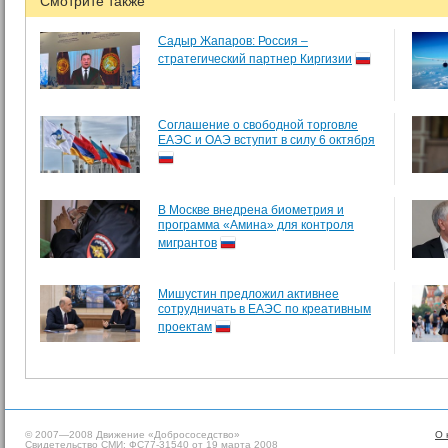
Смотрите также
Садыр Жапаров: Россия –
стратегический партнер Киргизии
Соглашение о свободной торговле
ЕАЭС и ОАЭ вступит в силу 6 октября
В Москве внедрена биометрия и
программа «Амина» для контроля
мигрантов
Мишустин предложил активнее
сотрудничать в ЕАЭС по креативным
проектам
© 2007—2008 Движение «Добрососедство»
О 
Свидетельство СМИ: ФС77-31540 от 19 марта 2008