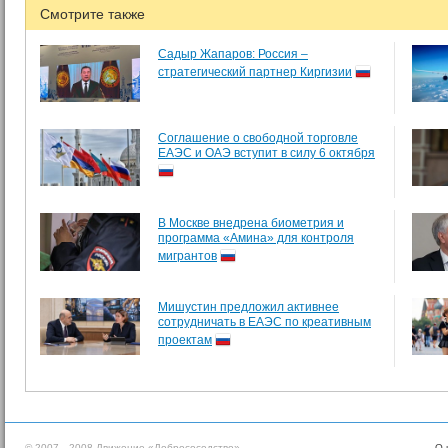
Смотрите также
Садыр Жапаров: Россия –
стратегический партнер Киргизии
Соглашение о свободной торговле
ЕАЭС и ОАЭ вступит в силу 6 октября
В Москве внедрена биометрия и
программа «Амина» для контроля
мигрантов
Мишустин предложил активнее
сотрудничать в ЕАЭС по креативным
проектам
© 2007—2008 Движение «Добрососедство»
О 