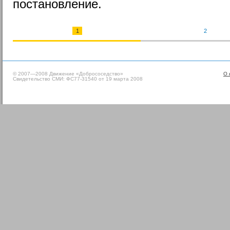
постановление.
1
2
© 2007—2008 Движение «Добрососедство»
О 
Свидетельство СМИ: ФС77-31540 от 19 марта 2008