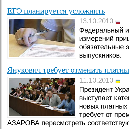
ЕГЭ планируется усложнить
13.10.2010
Федеральный ин
измерений приш
обязательные э
выпускников.
Янукович требует отменить платны
11.10.2010
Президент Ук
выступает кате
новых платных 
требует от пре
АЗАРОВА пересмотреть соответству