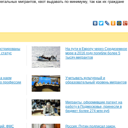
легальных мигрантов, квот выдавать по минимуму, так как их граждане
гистрированы
На пути в Европу через Средиземное
 статус
море в 2016 году погибли более 5
тысяч мигрантов
за наем
Учитывать культурный и
по профессии
образовательный уровень мигрантов
Мигранты, оформившие патент на
работу в Подмосковье, принесли в
бюджет более 274 млн руб
кий: ФМС
Россия: Путин подписал закон,