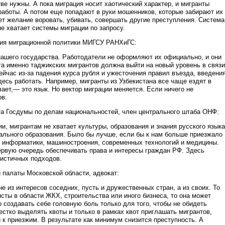
тве нужны. А пока миграция носит хаотический характер, и мигранты
работы. А потом еще попадают в руки мошенников, которые забирают их
ает желание воровать, убивать, совершать другие преступления. Система
е хватает системы миграции по запросу.
ния миграционной политики МИГСУ РАНХиГС:
нашего государства. Работодатели не оформляют их официально, и они
а именно таджикских мигрантов должна выйти на новый уровень в связи
йчас из-за падения курса рубля и ужесточения правил въезда, введени
десь работать. Например, мигранты из Узбекистана все чаще ездят в
ает,— это язык. Но вектор миграции меняется. Если ничего не
ов.
а Госдумы по делам национальностей, член центрального штаба ОНФ:
и, мигрантам не хватает культуры, образования и знания русского языка
ального образования. Было бы лучше, если бы к нам больше приезжало
 информатики, машиностроения, современных технологий и медицины.
ервую очередь обеспечивать права и интересы граждан РФ. Здесь
истичных подходов.
 палаты Московской области, адвокат:
 из интересов соседних, пусть и дружественных стран, а из своих. То
сты в области ЖКХ, строительства или иного бизнеса, то она может
 создавать себе головную боль только для того, чтобы не обидеть
естко выделять квоты и только в рамках квот приглашать мигрантов,
и к приезжим. В результате как минимум снизится преступность. А