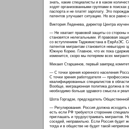
знать, какие специалисты и в каком количес
ходят организованными группами в поисках 
паспорта и не платят зарплату. Это порожд
патентов улучшает ситуацию. Но все равно н
Виктория Леденева, директор Центра изуче
— Не хватает правовой защиты со стороны 
становятся нелегальными. И правовая защит
со вступлением Таджикистана в ЕврАзЭС. Се
патентов мигрантам становится невыгодно з
Южную Корею. Главное, что их пока сдержив
изменится, скоро мы потеряем всех мигрант
Михаил Старшинов, первый зампред комитет
— С точки зрения коренного населения Росси
С точки зрения работодателя — профессион
квалифицированных специалистов в области
Вообще, миграционная политика должна в п
необходимо больше здравого смысла и реал
Шота Горгадзе, председатель Общественной
— Регулирования. Россия должна исходить не
есть если РФ требуются сторонние специали
приглашать и трудоустраивать мигрантов. Но
соседей, неправильно. Если Россия будет ж
тогда и в обществе не будет такой неприязн