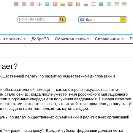
Все
 и проекты
ДоброТВ
Обратная связь
Справочники
П
тает?
Общественной палаты по развитию общественной дипломатии и
 образовательной помощи — как со стороны государства, так и
м стало сейчас, когда после ужесточения российского миграционного
али в огромные очереди для получения введенных с 1 января патентов.
 патентами, которые не знают, что их действие продлено до августа. И
в по выдаче патентов: нельзя так мучить людей.
думы по делам общественных объединений и религиозных организаций
ся "миграция по запросу". Каждый субъект федерации должен четко