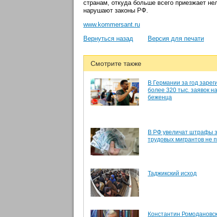
странам, откуда больше всего приезжает не
нарушают законы РФ.
www.kommersant.ru
Вернуться назад
Версия для печати
Смотрите также
В Германии за год заре
более 320 тыс. заявок на
беженца
В РФ увеличат штрафы 
трудовых мигрантов не 
Таджикский исход
Константин Ромодановс