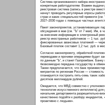
Система организованного набора иностранно
конкретным работодателям. Взамен выдачи р
реестровая система (запись в реестре вмес
начнут проводить регулярные опросы работод
стран и каких специальностей привезти (см. 
2027–2030 годах с помощью частных агентст
Пакет законопроектов, устанавливающих пар
обсуждения в мае (см. “Ъ” от 7 мая). Им, в
за внесение информации в электронный реес
реестр иностранных работников — 1 тыс. ру
фиксированных авансовых платежей — через
Базовый платеж составит 1,2 тыс. руб. в мес
Согласно законопроекту, обработкой платеж
переводами и прочими операциями будет за
по данным “Ъ”, и станет Газпромбанк. Банку
безвозмездно передана государству в обмен
Также предполагается, что банк проинвести
мигрантов по регионам России — стоимость 
планируется построить пять-семь таких хаб
десятков миллиардов рублей.
Ожидается, что МВД совместно с уполномоч
технологии искусственного интеллекта) для
начальник департамента разрешительно-виз
качественно подойти к разбору инцидентов,
проактивно с людьми».