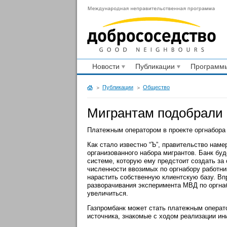
Новости
Публикации
Программы
Публикации
Общество
Мигрантам подобрали 
Платежным оператором в проекте оргнабора 
Как стало известно “Ъ”, правительство наме
организованного набора мигрантов. Банк буд
системе, которую ему предстоит создать за 
численности ввозимых по оргнабору работник
нарастить собственную клиентскую базу. Вп
разворачивания эксперимента МВД по оргнаб
увеличиться.
Газпромбанк может стать платежным операто
источника, знакомые с ходом реализации ини