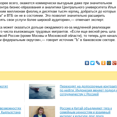
скорее всего, окажется коммерчески выгодным даже при значительном
ентра бизнес-образования и аналитики Центрального университета Илья
ьким миллионам физлиц и десяткам тысяч юрлиц, добраться до которых
м" и ВТБ он не в состоянии. Это позволит значительно расширить
лять свои услуги более широкой аудитории»,— отмечает эксперт.
ка может оказаться дольше ожидаемого из-за медленной реализации
го числа въезжающих трудовых мигрантов. «Если еще весной речь шла
всей России (кроме Москвы и Московской области), то теперь для начал
 федеральным округом»,— говорит источник “Ъ” в банковском секторе.
хотят
Переходят на долгосрочные контрак
по нефти: Индонезия меняет подход 
сотрудничеству с Россией
 возможностях
Россию и Китай объединяют тяга к
и Кыргызстана
семейным ценностям и взаимный
интерес к культуре друг друга