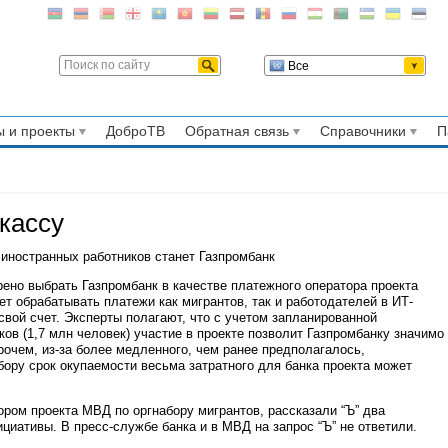
Все
 и проекты
ДоброТВ
Обратная связь
Справочники
П
кассу
иностранных работников станет Газпромбанк
рено выбрать Газпромбанк в качестве платежного оператора проекта
ет обрабатывать платежи как мигрантов, так и работодателей в ИТ-
свой счет. Эксперты полагают, что с учетом запланированной
ов (1,7 млн человек) участие в проекте позволит Газпромбанку значимо
рочем, из-за более медленного, чем ранее предполагалось,
ору срок окупаемости весьма затратного для банка проекта может
ром проекта МВД по оргнабору мигрантов, рассказали “Ъ” два
циативы. В пресс-службе банка и в МВД на запрос “Ъ” не ответили.