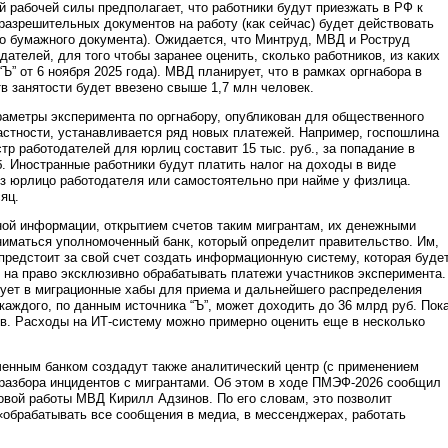
й рабочей силы предполагает, что работники будут приезжать в РФ к
азрешительных документов на работу (как сейчас) будет действовать
то бумажного документа). Ожидается, что Минтруд, МВД и Роструд
ателей, для того чтобы заранее оценить, сколько работников, из каких
“Ъ” от 6 ноября 2025 года). МВД планирует, что в рамках оргнабора в
в занятости будет ввезено свыше 1,7 млн человек.
аметры эксперимента по оргнабору, опубликован для общественного
 частности, устанавливается ряд новых платежей. Например, госпошлина
тр работодателей для юрлиц составит 15 тыс. руб., за попадание в
б. Иностранные работники будут платить налог на доходы в виде
 юрлицо работодателя или самостоятельно при найме у физлица.
яц.
ной информации, открытием счетов таким мигрантам, их денежными
ниматься уполномоченный банк, который определит правительство. Им,
 предстоит за свой счет создать информационную систему, которая буде
 на право эксклюзивно обрабатывать платежи участников эксперимента.
рует в миграционные хабы для приема и дальнейшего распределения
каждого, по данным источника “Ъ”, может доходить до 36 млрд руб. Пок
ов. Расходы на ИТ-систему можно примерно оценить еще в несколько
енным банком создадут также аналитический центр (с применением
 разбора инцидентов с мигрантами. Об этом в ходе ПМЭФ-2026 сообщил
овой работы МВД Кирилл Адзинов. По его словам, это позволит
 «обрабатывать все сообщения в медиа, в мессенджерах, работать