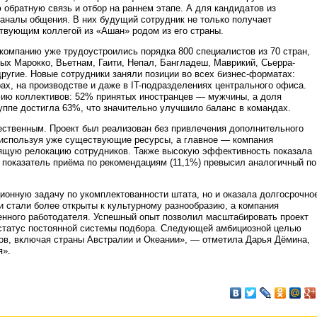
 обратную связь и отбор на раннем этапе. А для кандидатов из
каналы общения. В них будущий сотрудник не только получает
твующим коллегой из «Ашан» родом из его страны.
компанию уже трудоустроились порядка 800 специалистов из 70 стран,
ых Марокко, Вьетнам, Гаити, Непал, Бангладеш, Маврикий, Сьерра-
другие. Новые сотрудники заняли позиции во всех бизнес-форматах:
рах, на производстве и даже в IT-подразделениях центрального офиса.
ию коллективов: 52% принятых иностранцев — мужчины, а доля
руппе достигла 63%, что значительно улучшило баланс в командах.
ственным. Проект был реализован без привлечения дополнительного
 используя уже существующие ресурсы, а главное — компания
ящую релокацию сотрудников. Также высокую эффективность показала
 показатель приёма по рекомендациям (11,1%) превысил аналогичный по
ионную задачу по укомплектованности штата, но и оказала долгосрочно
и стали более открыты к культурному разнообразию, а компания
енного работодателя. Успешный опыт позволил масштабировать проект
в статус постоянной системы подбора. Следующей амбициозной целью
тов, включая страны Австралии и Океании», — отметила Дарья Дёмина,
я».