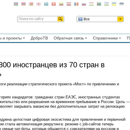
Все
 и проекты
ДоброТВ
Обратная связь
Справочники
П
00 иностранцев из 70 стран в
»
ги реализации стратегического проекта «Мост» по привлечению и
гориях кандидатов: гражданах стран ЕАЭС, иностранных студентах
 жительство или разрешения на временное пребывание в России. Цель —
воляет закрывать вакансии без дополнительных затрат на релокацию
недрена целостная цифровая экосистема для привлечения и первичной
м стала автоматизация рекрутинга: резюме с job-сайтов теперь
 умные чат-боты, которые общаются с соискателями на русском и