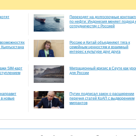
хотят
Переходят на долгосрочные контрак
по нефти: Индонезия меняет подход 
сотрудничеству с Россией
 возможностях
Россию и Китай объединяют тяга к
и Кыргызстана
семейным ценностям и взаимный
интерес к культуре друг друга
ажи SIM-карт
Миграционный кризис в Сеуте как уро
еступлением
для России
 направит
Путин подписал закон о расширении
 в новые
перечня статей КоАП с выдворением
мигрантов