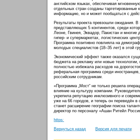
английском языках, обеспечивая мгновенную
отдельных стран созданы таргетированные 
информацию, но и может пообщаться с дейс
Результаты проекта превзошли ожидания. В 
представляющих 5 континентов, среди котор
Леоне, Гвинея, Эквадор, Пакистан и многие 
гипер- и супермаркетах, логистических цент
Программа позитивно повлияла на демограф
молодых специалистов (18–35 лет) в этой г
Экономический эффект также оказался суще
бюджета на рекламу или новые технологии,
полностью избежала расходов на дорогосто
реферальная программа среди иностранцев,
российским сотрудникам.
«Программа „Мост“ не только решила операц
влияние на культуру компании. Руководител
укрепила репутацию инклюзивного и соврем
уже на 66 городов, и теперь он переведён 
станет расширение географии поиска талан
директор по персоналу «Ашан Ритейл Росси
https:
Вернуться назад
Версия для печати