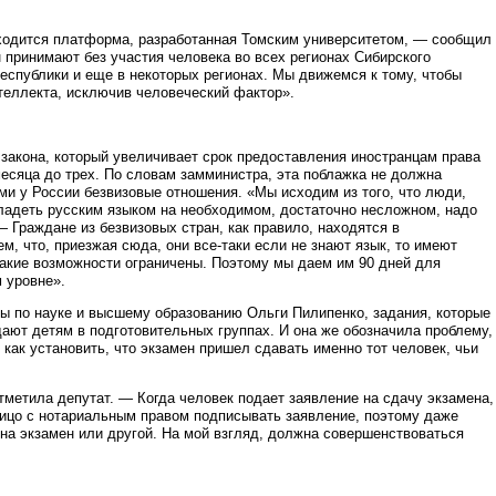
ходится платформа, разработанная Томским университетом, — сообщил
принимают без участия человека во всех регионах Сибирского
еспублики и еще в некоторых регионах. Мы движемся к тому, чтобы
теллекта, исключив человеческий фактор».
закона, который увеличивает срок предоставления иностранцам права
месяца до трех. По словам замминистра, эта поблажка не должна
ыми у России безвизовые отношения. «Мы исходим из того, что люди,
владеть русским языком на необходимом, достаточно несложном, надо
 Граждане из безвизовых стран, как правило, находятся в
, что, приезжая сюда, они все-таки если не знают язык, то имеют
 такие возможности ограничены. Поэтому мы даем им 90 дней для
 уровне».
ы по науке и высшему образованию Ольги Пилипенко, задания, которые
ают детям в подготовительных группах. И она же обозначила проблему,
как установить, что экзамен пришел сдавать именно тот человек, чьи
метила депутат. — Когда человек подает заявление на сдачу экзамена,
лицо с нотариальным правом подписывать заявление, поэтому даже
на экзамен или другой. На мой взгляд, должна совершенствоваться