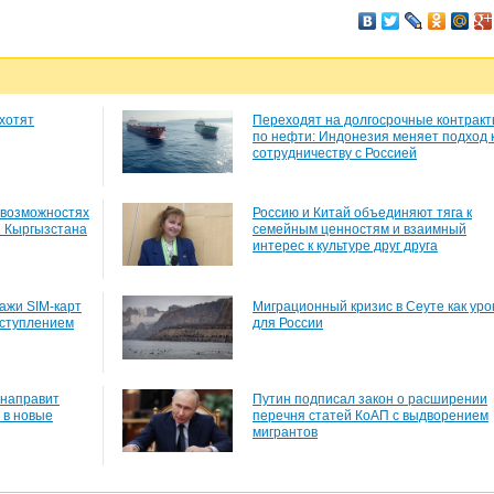
хотят
Переходят на долгосрочные контрак
по нефти: Индонезия меняет подход 
сотрудничеству с Россией
 возможностях
Россию и Китай объединяют тяга к
и Кыргызстана
семейным ценностям и взаимный
интерес к культуре друг друга
ажи SIM-карт
Миграционный кризис в Сеуте как уро
еступлением
для России
 направит
Путин подписал закон о расширении
 в новые
перечня статей КоАП с выдворением
мигрантов