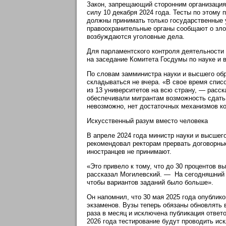
Закон, запрещающий сторонним организациям
силу 10 декабря 2024 года. Тесты по этому 
должны принимать только государственные 
правоохранительные органы сообщают о злоу
возбуждаются уголовные дела.
Для парламентского контроля деятельности 
на заседание Комитета Госдумы по науке и
По словам замминистра науки и высшего об
складываться не вчера. «В свое время спис
из 13 университетов на всю страну, — расск
обеспечивали мигрантам возможность сдать
невозможно, нет достаточных механизмов к
Искусственный разум вместо человека
В апреле 2024 года министр науки и высшег
рекомендовал ректорам прервать договорные
иностранцев не принимают.
«Это привело к тому, что до 30 процентов в
рассказал Могилевский. — На сегодняшний 
чтобы вариантов заданий было больше».
Он напомнил, что 30 мая 2025 года опублик
экзаменов. Вузы теперь обязаны обновлять 
раза в месяц и исключена публикация ответо
2026 года тестирование будут проводить и