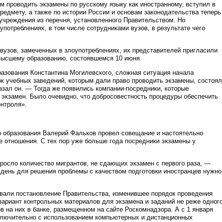
 проводить экзамены по русскому языку как иностранному, вступил в
предмету, а также по истории России и основам законодательства теперь
учреждения из перечня, установленного Правительством. Но
потреблениях, в том числе сотрудниками вузов, в результате чего
вузов, замеченных в злоупотреблениях, их представителей пригласили
 высшему образованию, состоявшемся 10 июня.
разования Константина Могилевского, сложная ситуация начала
ок учебных заведений, которым дали право проводить экзамены, состоял
азал он. — Тогда же появились компании-посредники, которые
 экзамен. Было очевидно, что добросовестность процедуры обеспечить
онтроля».
о образования Валерий Фальков провел совещание и настоятельно
 отношения. С тех пор уже больше года посредники экзамены у
ыросло количество мигрантов, не сдающих экзамен с первого раза, —
день для решения проблемы с качеством подготовки иностранцев нужно
овали постановление Правительства, изменившее порядок проведения
вариант контрольных материалов для экзамена и заданий не реже одног
в на них в банке, размещенном на сайте Роскомнадзора. А с 1 января
сключительно с использованием компьютерных и дистанционных