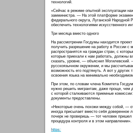
технологий.
«Сейчас в режиме опытной эксплуатации на
замминистра. — На этой платформе экзамен 
федерального округа, Луганской Народной Р
обеспечить технологиями искусственного ин
Три месяца вместо одного
На рассмотрении Госдумы находится проект 
получить разрешение на работу в России с 
распространятся на граждан стран, с котор
которые приехали к нам работать, должны 
сказать, уровне, — объяснил Могилевский. —
русскоязычном окружении, и мы рассчитываем
возможность его подтянуть. А вот у других
освоения языка на минимально необходимом
При этом, по словам члена Комитета Госдум
нужно решить мигрантам, даже проще, чем д
с которой сталкиваются приемные комиссии: 
документы предоставлены.
«Некоторые очень похожи между собой, — от
иногда присылает вместо себя доверенное 
почерк не проверишь — тот человек пришел 
процедура контроля и в этом направлении».
https: