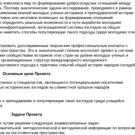
ого комплекса мер по формированию добрососедских отношений между
а. Поэтому аналитические задачи исследования, проводимого в рамках
выявлении мнений молодых ученых-историков и преподавателей истории
зитивно или негативно влияющих на формирование отношений
ит определить реальные возможности и пути выработки молодыми
еконфронтационной, интеграционной системы взглядов на общую
 и наметить способы популяризации такого подхода среди молодежи эти
становить долговременные творческие профессиональные контакты с
пространства. Это в значительной степени восполнит пробел в системе
и сообществами историков этих стран на уровне молодых ученых и
х организационных структур международного молодежного
уктивного подхода к трактовке событий общей истории народов-соседей
Основные цели Проекта
 ученых и специалистов, являющихся потенциальными носителями
ых исторических взглядов на совместной прошлое народов
в к преподаванию и популяризации таких взглядов среди учащейся
а.
Задачи Проекта
я путем решения следующих взаимосвязанных задач:
ержательной, методологической и методической информации по вопроса
ов на постсоветском пространстве;