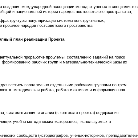
я создания международной ассоциации молодых ученых и специалистов
бщей и национальной истории народов постсоветского пространства;
фраструктуры популяризации системы конструктивных,
е прошлое народов постсоветского пространства.
апный план реализации Проекта
цептуальной проработке проблемы, составлению заданий на поиск
, формированию рабочих групп и материально-технической базы их
будут вестись параллельно отдельными рабочими группами по трем
оекта: методическая работа, работа с активом и информационная
ва, систематизация и анализ (в контексте проекта) содержания:
вующих учебно-методических материалов, используемых в
ических сообществ (историографов, ученых-историков, преподавателей-