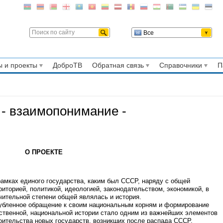
Все
 и проекты
ДоброТВ
Обратная связь
Справочники
П
 - взаимопонимание -
О ПРОЕКТЕ
амках единого государства, каким был СССР, наряду с общей
риторией, политикой, идеологией, законодательством, экономикой, в
чительной степени общей являлась и история.
убленное обращение к своим национальным корням и формирование
ственной, национальной истории стало одним из важнейших элементов
оительства новых государств, возникших после распада СССР.