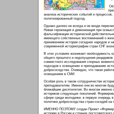
Объ
пре
анализа исторических событий и процессов,
политизированный подход.
Однако далеко не всегда и не везде пересм
Новая героизация и демонизация при осмысл
фальсификации исторической действительнос
имеющего собственных воспоминаний о жизн
принижением истории соседних народов и н
современной историографии стран СНГ возни
В этих условиях возникает необходимость к
общего прошлого и недопущения рецидивов 
совместного исследования спорных моменто
подходов к освещению и преподаванию исто
добрососедства. Очевидно, что такая рабо
освещением в СМИ.
Особая роль в таком сотрудничестве истор
преподавателям. Именно они во многом буду
ближайшие десятилетия. Во многом именно 
историков следующих поколений. Формирова
сфере среди молодежи, в первую очередь в
политики добрососедства стран-соседей на 
ИМЕННО ПОЭТОМУ создан Проект «Формиров
историю в России и странах постсоветского 