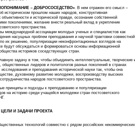
МОПОНИМАНИЕ – ДОБРОСОСЕДСТВО»
. В нем отражен его смысл –
об историческом прошлом наших народов, конструктивная
 объективности и исторической правде, осознание собственной
ими поколениями, желание внести реальный вклад в укрепление
советского пространства.
вы международной ассоциации молодых ученых и специалистов как
ения насущных проблем преподавания и научной трактовки совместной
 по их решению, популяризации неконфронтационных взглядов на
же будут обсуждаться и формироваться основы информационной
общества историков соседствующих стран.
лавную задачу в том, чтобы объединить интеллектуальные, творческие 
, общественных лидеров и политологов разных поколений в странах
 исследования и преподавания исторической науки так, чтобы она
ществе, духовному развитию молодежи, воспроизводству высоких
сотрудничества народов постсоветского пространства.
ные принципы и подходы к преподаванию и популяризации
дов на историю среди учащейся молодежи стран постсоветского
НГ.
ЦЕЛИ И ЗАДАЧИ ПРОЕКТА
общественных технологий совместно с рядом российских некоммерческих