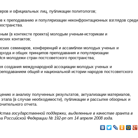
еров и официальных лиц, публикации политологов;
ов к преподаванию и популяризации неконфронтационных взглядов сред
ространства.
ным (в контексте проекта) молодым ученым-историкам и
еских контактов;
ческих семинаров, конференций и ассамблеи молодых ученых и
одхода и общих принципов преподавания и популяризации
ся молодежи стран постсоветского пространства;
ля создания международной ассоциации молодых ученых и
реподаванием общей и национальной истории народов постсоветского
ению и анализу полученных результатов, актуализации материалов,
 этапа (в случае необходимости), публикации и рассылке обзорных и
ючительного отчета.
дства государственной поддержки, выделенные в качестве гранта в
 Российской Федерации № 192-рп от 14 апреля 2008 года.