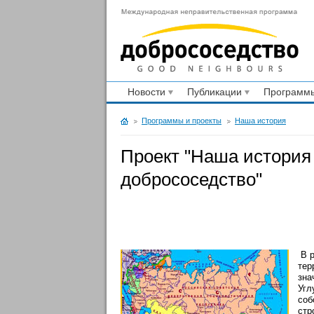
Новости
Публикации
Программы
Программы и проекты
Наша история
Проект "Наша история
добрососедство"
В р
тер
зна
Угл
соб
стр