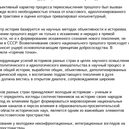
ективный характер процесса переосмысления прошлого был вызван
жде всего необходимостью отказа от классового, идеологизированного
 в трактовке и оценке которых превалировал конъюнктурный,
отр истории базируется на научных методах объективности и историзма.
ении прошлого ведет не только к искажению и нередко к прямой
ти, но и к формированию искаженного сознания нового поколения, не
и в СССР. Возвеличивание своего национального прошлого происходит 
аносит ущерб основополагающим принципам добрососедства. В
кли «горячие точки».
оординации усилий историков разных стран в целях научного осмыслени
политического и идеологического вмешательства в научный процесс и
в общей истории, выработке общих, объективных, деполитизированных
рической науки, к воспитанию подрастающего поколения в духе
та должна вестись в открытом диалоге, сопровождаемом широким
иков разных стран принадлежит молодым историкам – ученым и
т определять взгляды соотечественников на историю своих народов
под их влиянием будет формироваться мировоззрение национальных
ние каналов и персон влияния в образовательно-просветительской
 области исторических наук, является одним из важнейших элементов
постсоветском пространстве.
ание у молодежи неконфронтационных, интеграционных взглядов на
пространства».