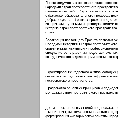
Проект задуман как составная часть широк
народами стран постсоветского пространств
методических работ, будут заключаться: в 
о факторах образовательного процесса, по
добрососедства. В рамках проекта предсто
историками – учеными и преподавателями н
историю стран постсоветского пространства
стран.
Реализация настоящего Проекта позволит у
молодыми историками стран постсоветского 
связей между научными и профессиональным
специалистов, в развитии представительны
сотрудничества в деле формирования констр
– формирование кадрового актива молодых
системы конструктивных, неконфронтационн
постсоветского пространства;
– разработка основных принципов и подходо
молодежи стран постсоветского пространств
Достичь поставленных целей предполагаетс
– мониторинг, систематизация и анализ сод
формирования «исторической памяти» народ