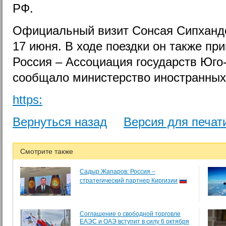
РФ.
Официальный визит Сонсая Сипхандо
17 июня. В ходе поездки он также пр
Россия – Ассоциация государств Юго
сообщало министерство иностранных
https:
Вернуться назад
Версия для печат
Смотрите также
Садыр Жапаров: Россия –
стратегический партнер Киргизии
Соглашение о свободной торговле
ЕАЭС и ОАЭ вступит в силу 6 октября