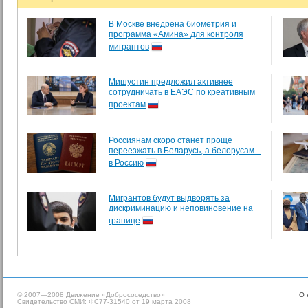
В Москве внедрена биометрия и
программа «Амина» для контроля
мигрантов
Мишустин предложил активнее
сотрудничать в ЕАЭС по креативным
проектам
Россиянам скоро станет проще
переезжать в Беларусь, а белорусам –
в Россию
Мигрантов будут выдворять за
дискриминацию и неповиновение на
границе
© 2007—2008 Движение «Добрососедство»
О 
Свидетельство СМИ: ФС77-31540 от 19 марта 2008