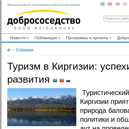
Новости
Публикации
Программы и проекты
Добр
Публикации
Туризм в Киргизии: успех
развития
Туристический
Киргизии прия
природа балов
политики и об
аут на проведе