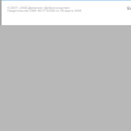
© 2007—2008 Движение «Добрососедство»
О 
Свидетельство СМИ: ФС77-31540 от 19 марта 2008