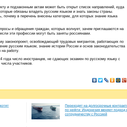
екту и подзаконным актам может быть открыт список направлений, куда
которые обязаны владеть русским языком и знать законы страны.
, почему в перечень внесены категории, для которых знание языка
просы и обращения граждан, которых волнует, зачем приглашаются на
если эти профессии могут быть заняты россиянами.
уму законопроект, освобождающий трудовых мигрантов, работающих по
ение русским языком, знание истории России и основ законодательства
 на работу.
4 года число иностранцев, не сдающих экзамен по русскому языку с
 числа участников.
хотят
Переходят на долгосрочные контрак
по нефти: Индонезия меняет подход 
сотрудничеству с Россией