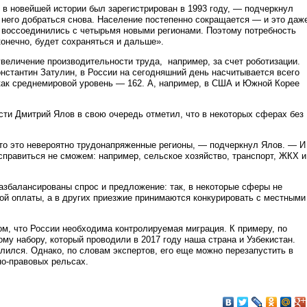
 в новейшей истории был зарегистрирован в 1993 году, — подчеркнул
 него добраться снова. Население постепенно сокращается — и это даж
, воссоединились с четырьмя новыми регионами. Поэтому потребность
конечно, будет сохраняться и дальше».
увеличение производительности труда, например, за счет роботизации.
Константин Затулин, в России на сегодняшний день насчитывается всего
я как среднемировой уровень — 162. А, например, в США и Южной Корее
ти Дмитрий Ялов в свою очередь отметил, что в некоторых сферах без
 то это невероятно трудонапряженные регионы, — подчеркнул Ялов. — И
 справиться не сможем: например, сельское хозяйство, транспорт, ЖКХ и
разбалансированы спрос и предложение: так, в некоторые сферы не
кой оплаты, а в других приезжие принимаются конкурировать с местными
ом, что России необходима контролируемая миграция. К примеру, по
му набору, который проводили в 2017 году наша страна и Узбекистан.
алился. Однако, по словам экспертов, его еще можно перезапустить в
но-правовых рельсах.