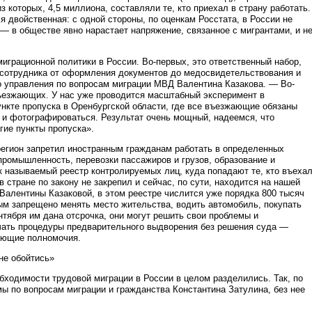
з которых, 4,5 миллиона, составляли те, кто приехал в страну работать.
я двойственная: с одной стороны, по оценкам Росстата, в России не
 — в обществе явно нарастает напряжение, связанное с мигрантами, и н
грационной политики в России. Во-первых, это ответственный набор,
а сотрудника от оформления документов до медосвидетельствования и
о управления по вопросам миграции МВД Валентина Казакова. — Во-
ъезжающих. У нас уже проводится масштабный эксперимент в
нкте пропуска в Оренбургской области, где все въезжающие обязаны
 и фотографироваться. Результат очень мощный, надеемся, что
гие пункты пропуска».
 регион запретил иностранным гражданам работать в определенных
промышленность, перевозки пассажиров и грузов, образование и
к называемый реестр контролируемых лиц, куда попадают те, кто въеха
в стране по закону не закрепил и сейчас, по сути, находится на нашей
 Валентины Казаковой, в этом реестре числится уже порядка 800 тысяч
рым запрещено менять место жительства, водить автомобиль, покупать
нтября им дана отсрочка, они могут решить свои проблемы и
чать процедуры предварительного выдворения без решения суда —
ующие полномочия.
не обойтись»
бходимости трудовой миграции в России в целом разделились. Так, по
ы по вопросам миграции и гражданства Константина Затулина, без нее