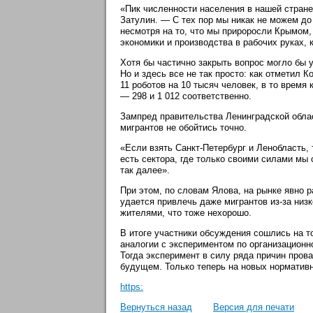
«Пик численности населения в нашей стране
Затулин. — С тех пор мы никак не можем до
несмотря на то, что мы прироросли Крымом
экономики и производства в рабочих руках, 
Хотя бы частично закрыть вопрос могло бы 
Но и здесь все не так просто: как отметил 
11 роботов на 10 тысяч человек, в то врем
— 298 и 1 012 соответственно.
Зампред правительства Ленинградской облас
мигрантов не обойтись точно.
«Если взять Санкт-Петербург и Ленобласть,
есть сектора, где только своими силами мы
так далее».
При этом, по словам Ялова, на рынке явно 
удается привлечь даже мигрантов из-за низ
жителями, что тоже нехорошо.
В итоге участники обсуждения сошлись на т
аналогии с экспериментом по организационно
Тогда эксперимент в силу ряда причин пров
будущем. Только теперь на новых норматив
https:
Вернуться назад
Версия для печати