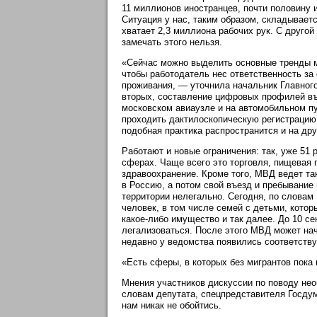
11 миллионов иностранцев, почти половину и
Ситуация у нас, таким образом, складываетс
хватает 2,3 миллиона рабочих рук. С другой
замечать этого нельзя.
«Сейчас можно выделить основные тренды ми
чтобы работодатель нес ответственность з
проживания, — уточнила начальник Главног
вторых, составление цифровых профилей в
московском авиаузле и на автомобильном пу
проходить дактилоскопическую регистрацию
подобная практика распространится и на дру
Работают и новые ограничения: так, уже 51
сферах. Чаще всего это торговля, пищевая 
здравоохранение. Кроме того, МВД ведет та
в Россию, а потом свой въезд и пребывание 
территории нелегально. Сегодня, по словам
человек, в том числе семей с детьми, кото
какое-либо имущество и так далее. До 10 се
легализоваться. После этого МВД может на
недавно у ведомства появились соответств
«Есть сферы, в которых без мигрантов пока 
Мнения участников дискуссии по поводу нео
словам депутата, спецпредставителя Госдум
нам никак не обойтись.