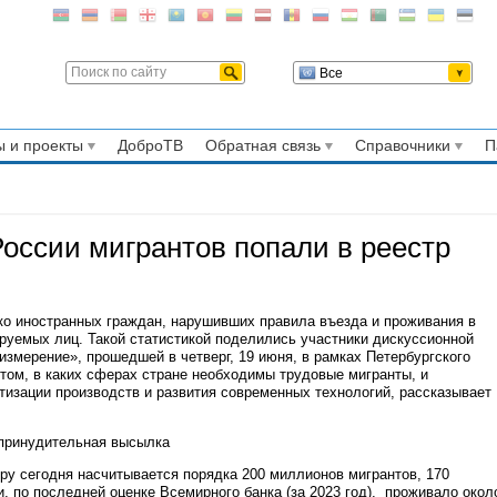
Все
 и проекты
ДоброТВ
Обратная связь
Справочники
П
оссии мигрантов попали в реестр
ко иностранных граждан, нарушивших правила въезда и проживания в
ируемых лиц. Такой статистикой поделились участники дискуссионной
измерение», прошедшей в четверг, 19 июня, в рамках Петербургского
том, в каких сферах стране необходимы трудовые мигранты, и
отизации производств и развития современных технологий, рассказывает
 принудительная высылка
иру сегодня насчитывается порядка 200 миллионов мигрантов, 170
, по последней оценке Всемирного банка (за 2023 год), проживало окол