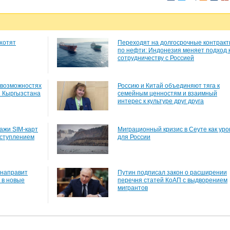
хотят
Переходят на долгосрочные контрак
по нефти: Индонезия меняет подход 
сотрудничеству с Россией
 возможностях
Россию и Китай объединяют тяга к
и Кыргызстана
семейным ценностям и взаимный
интерес к культуре друг друга
ажи SIM-карт
Миграционный кризис в Сеуте как уро
еступлением
для России
 направит
Путин подписал закон о расширении
 в новые
перечня статей КоАП с выдворением
мигрантов