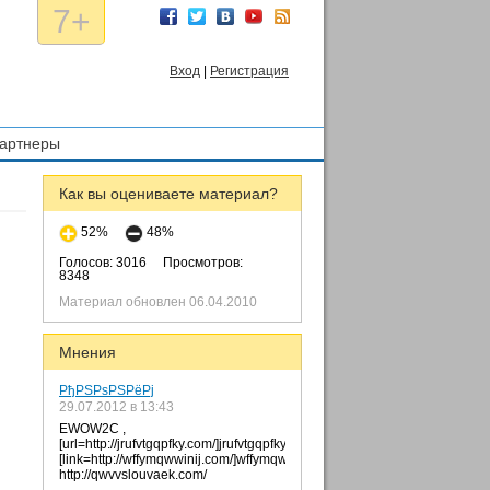
7+
Вход
|
Регистрация
артнеры
Как вы оцениваете материал?
52%
48%
Голосов: 3016
Просмотров:
8348
Материал обновлен 06.04.2010
Мнения
РђРЅРѕРЅРёРј
29.07.2012 в 13:43
EWOW2C ,
[url=http://jrufvtgqpfky.com/]jrufvtgqpfky[/url],
[link=http://wffymqwwinij.com/]wffymqwwinij[/link],
http://qwvvslouvaek.com/