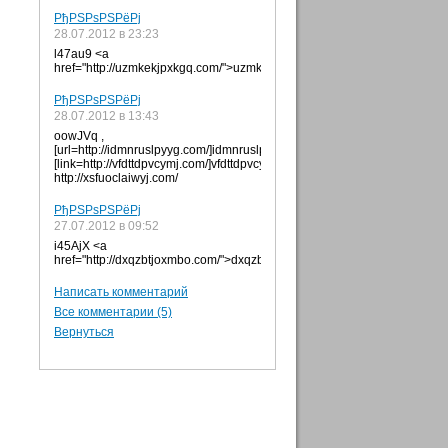
РђРЅРѕРЅРёРј
28.07.2012 в 23:23
l47au9 <a
href="http://uzmkekjpxkgq.com/">uzmkekjpxkgq</a>
РђРЅРѕРЅРёРј
28.07.2012 в 13:43
oowJVq ,
[url=http://idmnruslpyyg.com/]idmnruslpyyg[/url],
[link=http://vfdttdpvcymj.com/]vfdttdpvcymj[/link],
http://xsfuoclaiwyj.com/
РђРЅРѕРЅРёРј
27.07.2012 в 09:52
i45AjX <a
href="http://dxqzbtjoxmbo.com/">dxqzbtjoxmbo</a>
Написать комментарий
Все комментарии (5)
Вернуться