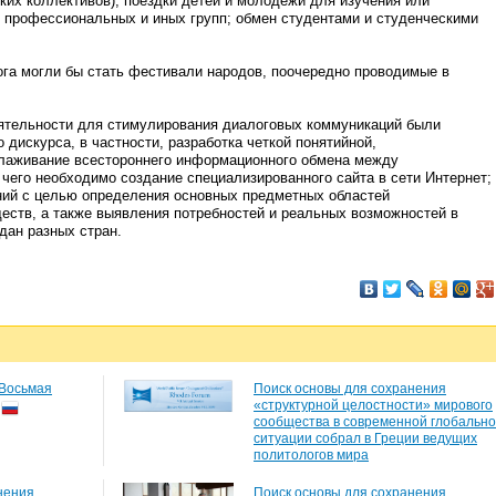
ких коллективов); поездки детей и молодежи для изучения или
е профессиональных и иных групп; обмен студентами и студенческими
га могли бы стать фестивали народов, поочередно проводимые в
ятельности для стимулирования диалоговых коммуникаций были
дискурса, в частности, разработка четкой понятийной,
алаживание всестороннего информационного обмена между
чего необходимо создание специализированного сайта в сети Интернет;
ий с целью определения основных предметных областей
еств, а также выявления потребностей и реальных возможностей в
дан разных стран.
 Восьмая
Поиск основы для сохранения
«структурной целостности» мирового
сообщества в современной глобальн
ситуации собрал в Греции ведущих
политологов мира
нения
Поиск основы для сохранения