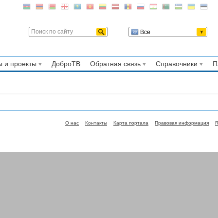
Все
 и проекты
ДоброТВ
Обратная связь
Справочники
П
О нас
Контакты
Карта портала
Правовая информация