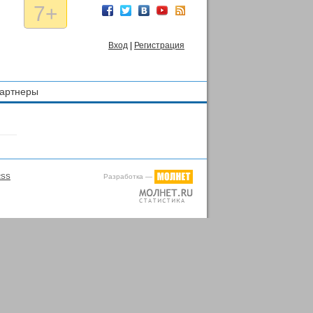
7+
Вход
|
Регистрация
артнеры
Разработка —
RSS