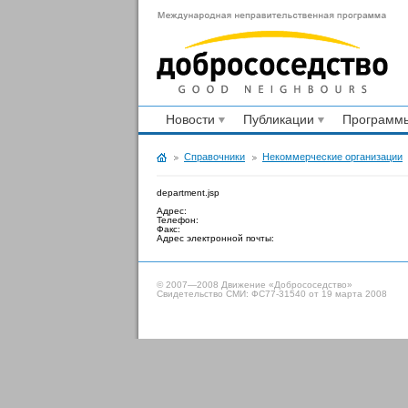
Новости
Публикации
Программы
Справочники
Некоммерческие организации
department.jsp
Адрес:
Телефон:
Факс:
Адрес электронной почты:
© 2007—2008 Движение «Добрососедство»
Свидетельство СМИ: ФС77-31540 от 19 марта 2008