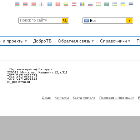
Все
 и проекты
ДоброТВ
Обратная связь
Справочники
П
Партыя камуністаў Беларусі
220012, Минск, пер. Калинина 12, к.311
+375 (017) 2322573
+375 (017) 2691813
ck_pkb@mail.ru
О нас
Контакты
Карта портала
Правовая информация