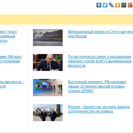
яют тяга к
Миграционный кризис в Сеуте как уро
взаимный
для России
друга
ажи SIM-карт
Путин подписал закон о расширении
еступлением
перечня статей КоАП с выдворением
мигрантов
лы меняется –
Восточный прогресс: РФ направит
особ
свыше 10 бизнес-миссий в новые
страны БРИКС
Россия – Казахстан: интриги Запада
сотрудничеству не помеха