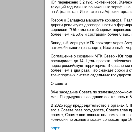
Юг, перевезено 3,2 тыс. контейнеров. Желе
текущий год единые пониженные тарифы на 
на Афганистан, Ирак, страны Африки, орган
Говоря о Западном маршруте коридора, Павл
дороги реализуют договоренности о формиро
сервисов. "Объемы контейнерных перевозок 
более чем на 50% и составили более 8 тыс. к
Западный маршрут МТК проходит через Азе
автомобильного транспорта, Восточный - че
Соглашение о создании МТК Север - Юг подп
расширился до 14. Цель проекта - обеспечен
через российскую территорию. В сравнении
более чем в два раза, что снижает сроки и 
транспортных систем отдельных государств
О совете
84-е заседание Совета по железнодорожному
мая. Предыдущее заседание состоялось в Б
В 2026 году председательство в органах СН
его в Совете глав государств, Совете глав
совете, Совете постоянных полномочных пре
комиссии по экономическим вопросам при Э
https: