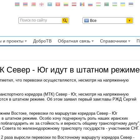
Все
 и проекты
ДоброТВ
Обратная связь
Справочники
П
К Север - Юг идут в штатном режиме
тметил, что перевозки осуществляются, несмотря на напряженную
анспортного коридора (МТК) Север - Юг, несмотря на напряженную
ются в штатном режиме. Об этом заявил первый замглавы РЖД Сергей
жнем Востоке, перевозки по маршрутам коридора Север - Юг
в штатном режиме. Особо хочу подчеркнуть роль наших иранских
 поблагодарить их за стойкость и верность общему транспортному делу"
и Совета по железнодорожному транспорту государств - участников СНГ.
 2 раза выросли перевозки по Восточному маршруту коридора Север -