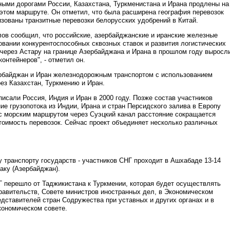
зными дорогами России, Казахстана, Туркменистана и Ирана продлены на
этом маршруте. Он отметил, что была расширена география перевозок
изованы транзитные перевозки белорусских удобрений в Китай.
ов сообщил, что российские, азербайджанские и иранские железные
вании конкурентоспособных сквозных ставок и развития логистических
через Астару на границе Азербайджана и Ирана в прошлом году выросл
онтейнеров", - отметил он.
рбайджан и Иран железнодорожным транспортом с использованием
рез Казахстан, Туркмению и Иран.
исали Россия, Индия и Иран в 2000 году. Позже состав участников
ие грузопотока из Индии, Ирана и стран Персидского залива в Европу
 с морским маршрутом через Суэцкий канал расстояние сокращается
стоимость перевозок. Сейчас проект объединяет несколько различных
.
 транспорту государств - участников СНГ проходит в Ашхабаде 13-14
аку (Азербайджан).
Г перешло от Таджикистана к Туркмении, которая будет осуществлять
 правительств, Совете министров иностранных дел, в Экономическом
дставителей стран Содружества при уставных и других органах и в
кономическом совете.