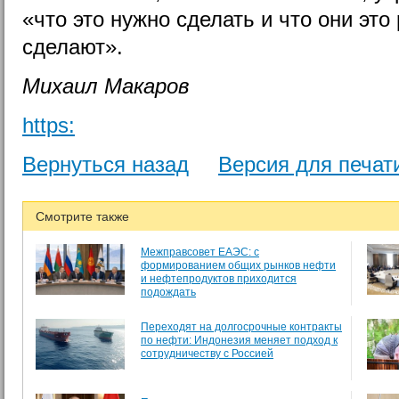
«что это нужно сделать и что они это
сделают».
Михаил Макаров
https:
Вернуться назад
Версия для печат
Смотрите также
Межправсовет ЕАЭС: с
формированием общих рынков нефти
и нефтепродуктов приходится
подождать
Переходят на долгосрочные контракты
по нефти: Индонезия меняет подход к
сотрудничеству с Россией