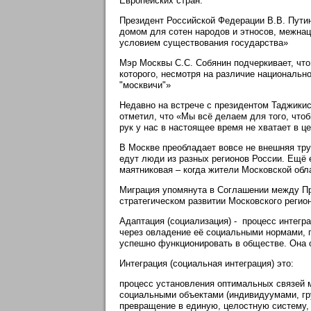
Европейских стран.
Президент Российской Федерации В.В. Путин
домом для сотен народов и этносов, межна
условием существования государства»
Мэр Москвы С.С. Собянин подчеркивает, чт
которого, несмотря на различие национальн
"москвичи"»
Недавно на встрече с президентом Таджики
отметил, что «Мы всё делаем для того, что
рук у нас в настоящее время не хватает в 
В Москве преобладает вовсе не внешняя труд
едут люди из разных регионов России. Ещё 
маятниковая – когда жители Московской обл
Миграция упомянута в Соглашении между П
стратегическом развитии Московского регион
Адаптация (социализация) - процесс интегр
через овладение её социальными нормами, 
успешно функционировать в обществе. Она о
Интеграция (социальная интеграция) это:
процесс установления оптимальных связей
социальными объектами (индивидуумами, гр
превращение в единую, целостную систему, 