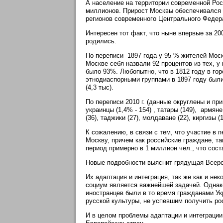
А население на территории современной Ро
миллионов. Прирост Москвы обеспечивался 
регионов современного Центрального Федера
Интересен тот факт, что ныне впервые за 20
родились.
По переписи 1897 года у 95 % жителей Моск
Москве себя назвали 92 процентов из тех, у
было 93%. Любопытно, что в 1812 году в г
этнодиаспорными группами в 1897 году были т
(4,3 тыс).
По переписи 2010 г. (данные округлены и п
украинцы (1,4% - 154) , татары (149), армяне
(36), таджики (27), молдаване (22), киргизы (
К сожалению, в связи с тем, что участие в 
Москву, причем как российские граждане, т
период примерно в 1 миллион чел., что сост
Новые подробности выяснит грядущая Всеро
Их адаптация и интеграция, так же как и не
социум является важнейшей задачей. Однак
иностранцев были в то время гражданами У
русской культуры, не успевшим получить ро
И в целом проблемы адаптации и интеграции 