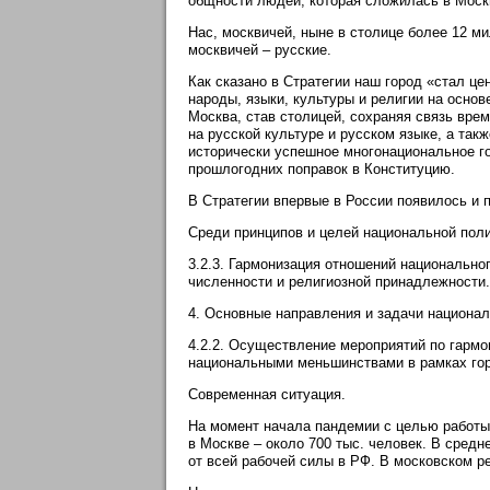
общности людей, которая сложилась в Москв
Нас, москвичей, ныне в столице более 12 м
москвичей – русские.
Как сказано в Стратегии наш город «стал ц
народы, языки, культуры и религии на осно
Москва, став столицей, сохраняя связь вре
на русской культуре и русском языке, а так
исторически успешное многонациональное го
прошлогодних поправок в Конституцию.
В Стратегии впервые в России появилось и
Среди принципов и целей национальной пол
3.2.3. Гармонизация отношений национально
численности и религиозной принадлежности.
4. Основные направления и задачи национал
4.2.2. Осуществление мероприятий по гарм
национальными меньшинствами в рамках гор
Современная ситуация.
На момент начала пандемии с целью работы 
в Москве – около 700 тыс. человек. В сред
от всей рабочей силы в РФ. В московском ре