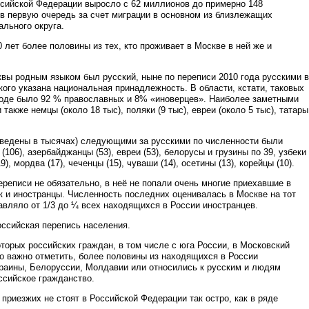
ссийской Федерации выросло с 62 миллионов до примерно 148
в первую очередь за счет миграции в основном из близлежащих
льного округа.
0 лет более половины из тех, кто проживает в Москве в ней же и
вы родным языком был русский, ныне по переписи 2010 года русскими в
 кого указана национальная принадлежность. В области, кстати, таковых
ороде было 92 % православных и 8% «иноверцев». Наиболее заметными
акже немцы (около 18 тыс), поляки (9 тыс), евреи (около 5 тыс), татары
риведены в тысячах) следующими за русскими по численности были
 (106), азербайджанцы (53), евреи (53), белорусы и грузины по 39, узбеки
19), мордва (17), чеченцы (15), чуваши (14), осетины (13), корейцы (10).
переписи не обязательно, в неё не попали очень многие приехавшие в
ак и иностранцы. Численность последних оценивалась в Москве на тот
авляло от 1/3 до ¼ всех находящихся в России иностранцев.
ссийская перепись населения.
которых российских граждан, в том числе с юга России, в Московский
о важно отметить, более половины из находящихся в России
краины, Белоруссии, Молдавии или относились к русским и людям
ссийское гражданство.
приезжих не стоят в Российской Федерации так остро, как в ряде