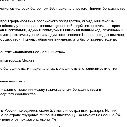
е за столетия.
иллионов человек более чем 160 национальностей. Причем большинство
ентром формирования российского государства, объединяя многие
ве общих духовно-нравственных ценностей, идей патриотизма….Город
мен и поколений, единый культурный цивилизационный код, основанный
же историко-культурном наследии всех народов России, создал великое,
сударство». Причем, обратите внимание, это было принято ещё до
 понятие «национальное большинство»
итики города Москвы
го большинства и национальных меньшинств вне зависимости от их
ьной политики
онизации отношений между национальным большинством и
одского сообщества.
в России находилось около 2,3 млн. иностранных граждан. Из них
нем по стране трудовые мигранты-иностранцы занимают не больше 3%
гионе этот показатель около 7%.