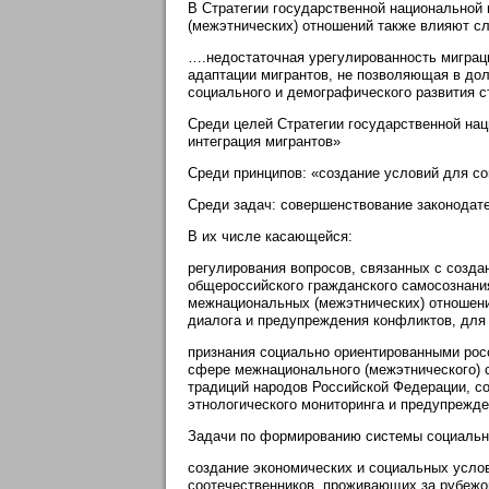
В Стратегии государственной национальной 
(межэтнических) отношений также влияют с
….недостаточная урегулированность миграци
адаптации мигрантов, не позволяющая в до
социального и демографического развития с
Среди целей Стратегии государственной нац
интеграция мигрантов»
Среди принципов: «создание условий для со
Среди задач: совершенствование законодат
В их числе касающейся:
регулирования вопросов, связанных с созда
общероссийского гражданского самосознания
межнациональных (межэтнических) отношени
диалога и предупреждения конфликтов, для 
признания социально ориентированными рос
сфере межнационального (межэтнического) с
традиций народов Российской Федерации, со
этнологического мониторинга и предупрежд
Задачи по формированию системы социальной
создание экономических и социальных усло
соотечественников, проживающих за рубежо