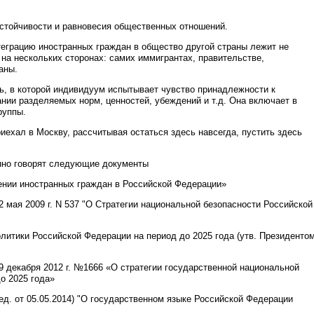
стойчивости и равновесия общественных отношений.
нтеграцию иностранных граждан в общество другой страны лежит не
е на нескольких сторонах: самих иммигрантах, правительстве,
аны.
ь, в которой индивидуум испытывает чувство принадлежности к
ании разделяемых норм, ценностей, убеждений и т.д. Она включает в
руппы.
иехал в Москву, рассчитывая остаться здесь навсегда, пустить здесь
енно говорят следующие документы
нии иностранных граждан в Российской Федерации»
 мая 2009 г. N 537 "О Стратегии национальной безопасности Российской
литики Российской Федерации на период до 2025 года (утв. Президенто
9 декабря 2012 г. №1666 «О стратегии государственной национальной
о 2025 года»
ед. от 05.05.2014) "О государственном языке Российской Федерации