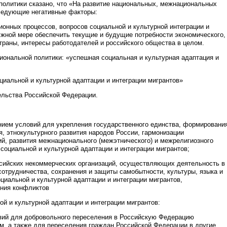
политики сказано, что «На развитие национальных, межнациональных
ледующие негативные факторы:
онных процессов, вопросов социальной и культурной интеграции и
лжной мере обеспечить текущие и будущие потребности экономического,
траны, интересы работодателей и российского общества в целом.
иональной политики: «успешная социальная и культурная адаптация и
циальной и культурной адаптации и интеграции мигрантов»
ельства Российской Федерации.
нием условий для укрепления государственного единства, формировани
, этнокультурного развития народов России, гармонизации
й, развития межнационального (межэтнического) и межрелигиозного
социальной и культурной адаптации и интеграции мигрантов;
сийских некоммерческих организаций, осуществляющих деятельность в
отрудничества, сохранения и защиты самобытности, культуры, языка и
циальной и культурной адаптации и интеграции мигрантов,
ения конфликтов
 и культурной адаптации и интеграции мигрантов:
вий для добровольного переселения в Российскую Федерацию
м, а также для переселения граждан Российской Федерации в другие