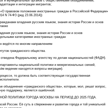
ых и муниципальных органов с общественными объединениями,
даптации и интеграции мигрантов;
5 «О правовом положении иностранных граждан в Российской Федерации
4 N 74-ФЗ (ред 23.06.2014))
ражданами владения русским языком, знания истории России и основ
 также
адения русским языком, знания истории России и основ
дельными категориями иностранных граждан
ан ведётся по многим направлениям
итутов гражданского общества.
 отведена Федеральному агентству по делам национальностей (ФАДН).
епартаменты национальной политики и межрегиональных связей,
ьём ведении находятся вопросы миграции).
 процессе, то должна быть соответствующая государственная
 исполнители.
ые объединения «гражданского общества», которые, мол, решат вопрос,
иную поддержку, является ошибочной.
ЬНОЙ ПОЛИТИКИ ГОРОДА МОСКВЫ НА ПЕРИОД ДО 2025 ГОДА.
сей России. Её суть в сбережении и развитии города и той уникальной