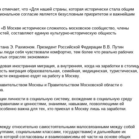
 отмечает, что «Для нашей страны, которая исторически стала общим
циональное согласие является безусловным приоритетом и важнейшим
о «В Москве исторически сложилось московское сообщество, члены
остей, составляют единую культурно-историческую общность
стана Э. Рахмоном. Президент Российской Федерации В.В. Путин
бы люди себя чувствовали комфортно, тем более что реально рабочих
целых отраслях экономики»
овая иностранная миграция, а внутренняя, когда на заработки в столиц
есть миграция образовательная, семейная, медицинская, туристическая,
асти ежедневно ездят на работу в Москву.
равительством Москвы и Правительством Московской области о
а.
ации личности в социальную систему, вхождение в социальную среду
правилами и ценностями, знаниями, навыками, позволяющими ей
собенно важна для тех, кто приехал в Москву лишь на заработки.
 между относительно самостоятельными малосвязанными между собой
уппами, социальными классами, государствами) и дальнейшее их
в которой согласованы и взаимозависимы её части на основе общих